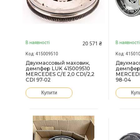
20 571 ₴
В наявності
В наявності
415009510
41501
Двухмассовый маховик,
Двухмасс
демпфер LUK 415009510
демпфер 
MERCEDES C/E 2,0 CDI/2,2
MERCEDE
CDI 97-02
98-04
Купити
Куп