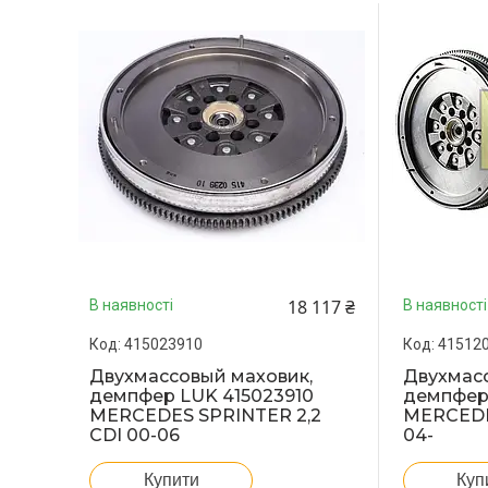
18 117 ₴
В наявності
В наявності
415023910
41512
Двухмассовый маховик,
Двухмасс
демпфер LUK 415023910
демпфер 
MERCEDES SPRINTER 2,2
MERCEDE
CDI 00-06
04-
Купити
Куп