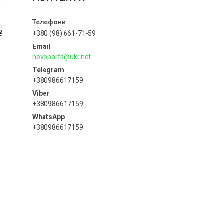
₴
+380 (98) 661-71-59
novoparts@ukr.net
+380986617159
+380986617159
+380986617159