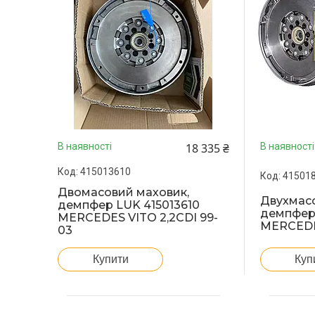
18 335 ₴
В наявності
В наявності
415013610
41501
Двомасовий маховик,
Двухмасс
демпфер LUK 415013610
демпфер 
MERCEDES VITO 2,2CDI 99-
MERCEDES
03
Купити
Куп