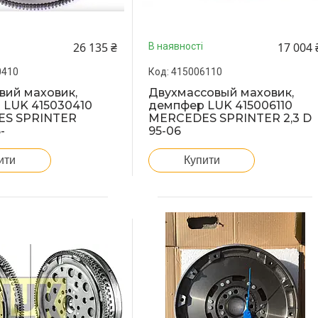
26 135 ₴
17 004 
В наявності
0410
415006110
вий маховик,
Двухмассовый маховик,
 LUK 415030410
демпфер LUK 415006110
S SPRINTER
MERCEDES SPRINTER 2,3 D
-
95-06
ити
Купити