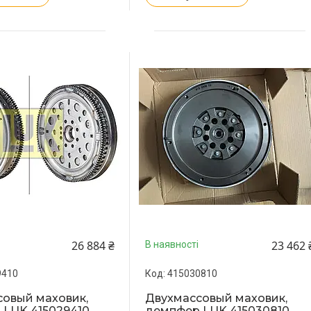
26 884 ₴
23 462 
В наявності
9410
415030810
овый маховик,
Двухмассовый маховик,
 LUK 415029410
демпфер LUK 415030810