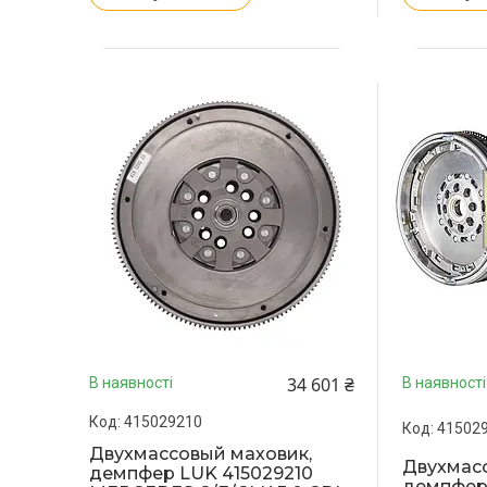
34 601 ₴
В наявності
В наявності
415029210
41502
Двухмассовый маховик,
Двухмасс
демпфер LUK 415029210
демпфер