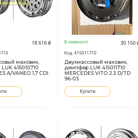
18 616 ₴
30 150 
В наявності
0710
415011710
овый маховик,
Двухмассовый маховик,
LUK 415010710
демпфер LUK 415011710
S A/VANEO 1,7 CDI
MERCEDES VITO 2.3 D/TD
96-03
ити
Купити