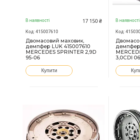
17 150 ₴
В наявності
В наявності
415007610
41503
Двомасовий маховик,
Двомасо
демпфер LUK 415007610
демпфер
MERCEDES SPRINTER 2,9D
MERCEDE
95-06
3,0CDI 06
Купити
Куп