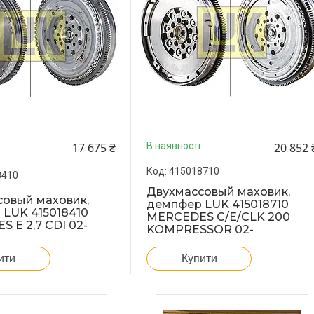
17 675 ₴
20 852 
В наявності
415018710
8410
Двухмассовый маховик,
овый маховик,
демпфер LUK 415018710
LUK 415018410
MERCEDES C/E/CLK 200
 E 2,7 CDI 02-
KOMPRESSOR 02-
ити
Купити