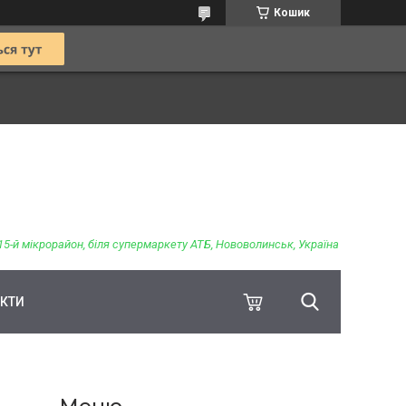
Кошик
15-й мікрорайон, біля супермаркету АТБ, Нововолинськ, Україна
КТИ