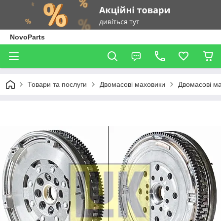
NovoParts
Товари та послуги
Двомасові маховики
Двомасові ма