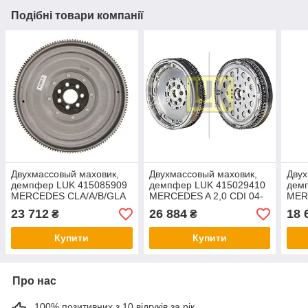
Подібні товари компанії
Двухмассовый маховик,
Двухмассовый маховик,
Двух
демпфер LUK 415085909
демпфер LUK 415029410
дем
MERCEDES CLA/A/B/GLA
MERCEDES A 2,0 CDI 04-
MER
160CDI/180CDI 12-
CDI 
23 712
26 884
18 
₴
₴
Купити
Купити
Про нас
100% позитивних з 10 відгуків за рік