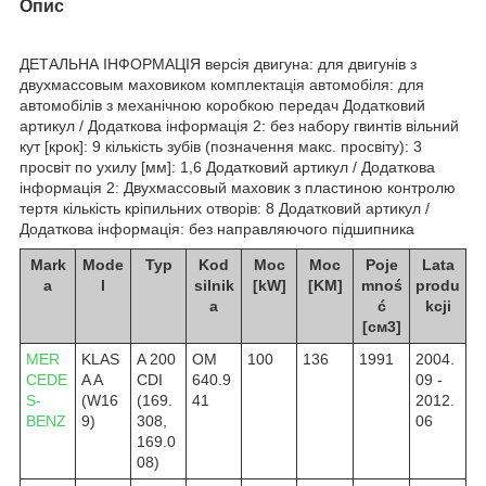
Опис
ДЕТАЛЬНА ІНФОРМАЦІЯ версія двигуна: для двигунів з
двухмассовым маховиком комплектація автомобіля: для
автомобілів з механічною коробкою передач Додатковий
артикул / Додаткова інформація 2: без набору гвинтів вільний
кут [крок]: 9 кількість зубів (позначення макс. просвіту): 3
просвіт по ухилу [мм]: 1,6 Додатковий артикул / Додаткова
інформація 2: Двухмассовый маховик з пластиною контролю
тертя кількість кріпильних отворів: 8 Додатковий артикул /
Додаткова інформація: без направляючого підшипника
Mark
Mode
Typ
Kod
Moc
Moc
Poje
Lata
a
l
silnik
[kW]
[KM]
mnoś
produ
a
ć
kcji
[см3]
MER
KLAS
A 200
OM
100
136
1991
2004.
CEDE
A A
CDI
640.9
09 -
S-
(W16
(169.
41
2012.
BENZ
9)
308,
06
169.0
08)