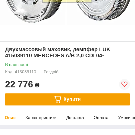
Двухмассовый маховик, демпфер LUK
415039110 MERCEDES A/B 2,0 CDI 04-
В наявності
Код: 415039110
Роздріб
22 776
₴
Купити
Опис
Характеристики
Доставка
Оплата
Умови п