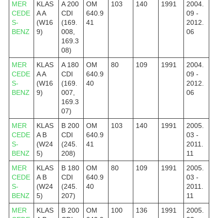
MER
KLAS
A 200
OM
103
140
1991
2004.
CEDE
A A
CDI
640.9
09 -
S-
(W16
(169.
41
2012.
BENZ
9)
008,
06
169.3
08)
MER
KLAS
A 180
OM
80
109
1991
2004.
CEDE
A A
CDI
640.9
09 -
S-
(W16
(169.
40
2012.
BENZ
9)
007,
06
169.3
07)
MER
KLAS
B 200
OM
103
140
1991
2005.
CEDE
A B
CDI
640.9
03 -
S-
(W24
(245.
41
2011.
BENZ
5)
208)
11
MER
KLAS
B 180
OM
80
109
1991
2005.
CEDE
A B
CDI
640.9
03 -
S-
(W24
(245.
40
2011.
BENZ
5)
207)
11
MER
KLAS
B 200
OM
100
136
1991
2005.