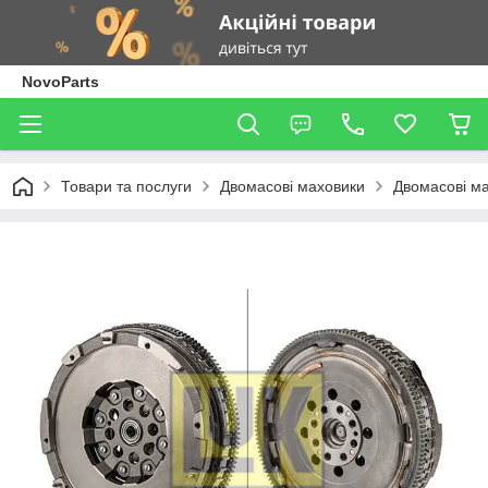
NovoParts
Товари та послуги
Двомасові маховики
Двомасові ма