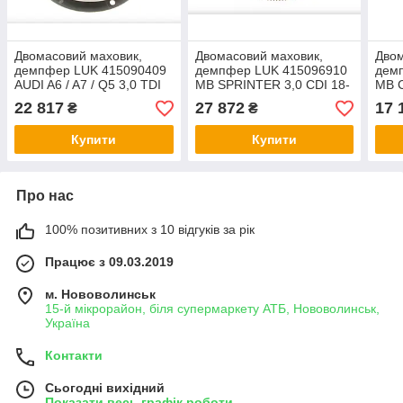
Двомасовий маховик,
Двомасовий маховик,
Двом
демпфер LUK 415090409
демпфер LUK 415096910
дем
AUDI A6 / A7 / Q5 3,0 TDI
MB SPRINTER 3,0 CDI 18-
MB C
QUATTRO 14-18
W177
22 817
27 872
17 
₴
₴
Купити
Купити
Про нас
100% позитивних з 10 відгуків за рік
Працює з 09.03.2019
м. Нововолинськ
15-й мікрорайон, біля супермаркету АТБ, Нововолинськ,
Україна
Контакти
Сьогодні вихідний
Показати весь графік роботи