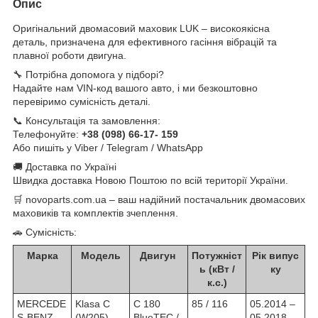
Опис
Оригінальний двомасовий маховик LUK – високоякісна
деталь, призначена для ефективного гасіння вібрацій та
плавної роботи двигуна.
🔧 Потрібна допомога у підборі?
Надайте нам VIN-код вашого авто, і ми безкоштовно
перевіримо сумісність деталі.
📞 Консультація та замовлення:
Телефонуйте:
+38 (098) 66-17- 159
Або пишіть у Viber / Telegram / WhatsApp
🚚 Доставка по Україні
Швидка доставка Новою Поштою по всій території України.
🛒 novoparts.com.ua – ваш надійний постачальник двомасових
маховиків та комплектів зчеплення.
🚗 Сумісність:
Марка
Модель
Двигун
Потужніст
Рік випус
ь (кВт /
ку
к.с.)
MERCEDE
Klasa C
C 180
85 / 116
05.2014 –
S-BENZ
(W205)
BlueTEC /
05.2018