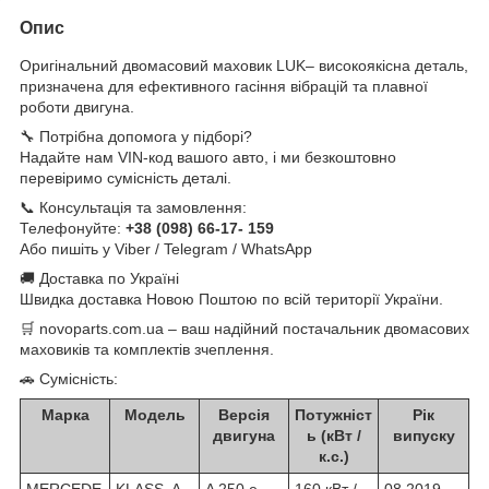
Опис
Оригінальний двомасовий маховик LUK– високоякісна деталь,
призначена для ефективного гасіння вібрацій та плавної
роботи двигуна.
🔧 Потрібна допомога у підборі?
Надайте нам VIN-код вашого авто, і ми безкоштовно
перевіримо сумісність деталі.
📞 Консультація та замовлення:
Телефонуйте:
+38 (098) 66-17- 159
Або пишіть у Viber / Telegram / WhatsApp
🚚 Доставка по Україні
Швидка доставка Новою Поштою по всій території України.
🛒 novoparts.com.ua – ваш надійний постачальник двомасових
маховиків та комплектів зчеплення.
🚗 Сумісність:
Марка
Модель
Версія
Потужніст
Рік
двигуна
ь (кВт /
випуску
к.с.)
MERCEDE
KLASS A
A 250 e
160 кВт /
08.2019 –