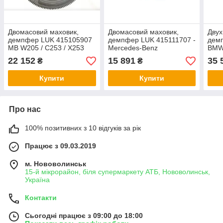
Двомасовий маховик,
Двомасовий маховик,
Двух
демпфер LUK 415105907
демпфер LUK 415111707 -
дем
MB W205 / C253 / X253
Mercedes-Benz
BMW 
2,0 15-19
X254/W206/C167 2,0 4-
14-
22 152
15 891
35 
₴
₴
MATIC 21-
Купити
Купити
Про нас
100% позитивних з 10 відгуків за рік
Працює з 09.03.2019
м. Нововолинськ
15-й мікрорайон, біля супермаркету АТБ, Нововолинськ,
Україна
Контакти
Сьогодні працює з 09:00 до 18:00