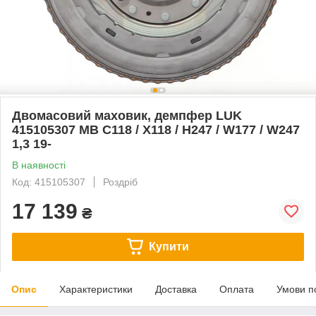
Двомасовий маховик, демпфер LUK
415105307 MB C118 / X118 / H247 / W177 / W247
1,3 19-
В наявності
Код: 415105307
Роздріб
17 139
₴
Купити
Опис
Характеристики
Доставка
Оплата
Умови п