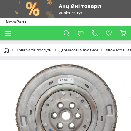
NovoParts
Товари та послуги
Двомасові маховики
Двомасові ма