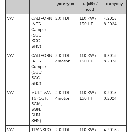
двигуна
ь (кВт /
випуску
к.с.)
VW
CALIFORN
2.0 TDI
110 KW /
4.2015 -
IA T6
150 HP
8.2024
Camper
(SGC,
SGG,
SHC)
VW
CALIFORN
2.0 TDI
110 KW /
8.2015 -
IA T6
4motion
150 HP
8.2024
Camper
(SGC,
SGG,
SHC)
VW
MULTIVAN
2.0 TDI
110 KW /
8.2015 -
T6 (SGF,
4motion
150 HP
8.2024
SGM,
SGN,
SHM,
SHN)
VW
TRANSPO
2.0 TDI
110 KW /
4.2015 -