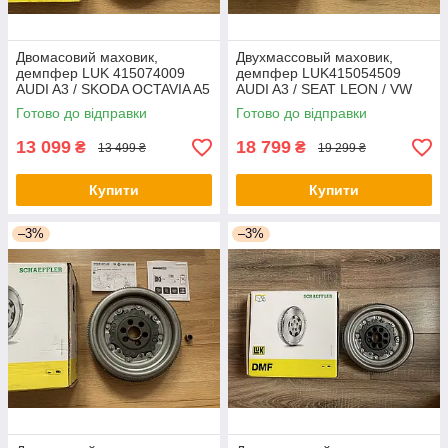
Двомасовий маховик,
Двухмассовый маховик,
демпфер LUK 415074009
демпфер LUK415054509
AUDI A3 / SKODA OCTAVIA A5
AUDI A3 / SEAT LEON / VW
/ VW GOLF V / PASSAT B6 2.0
GOLF VI 1,6 TDI 11- (DSG7)
Готово до відправки
Готово до відправки
TDI DSG 6
13 099
18 799
₴
₴
13 499 ₴
19 299 ₴
Купити
Купити
–3%
–3%