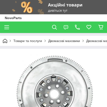
NovoParts
Товари та послуги
Двомасові маховики
Двомасові ма