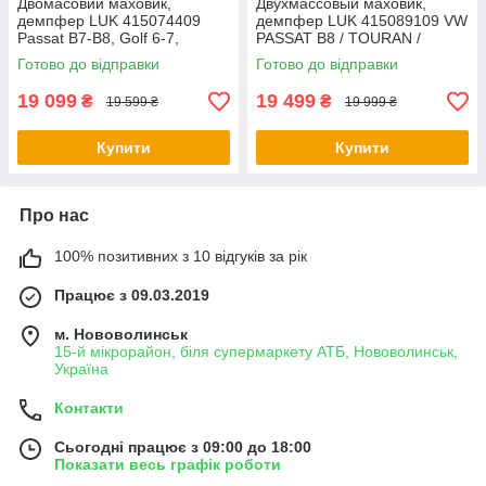
Двомасовий маховик,
Двухмассовый маховик,
демпфер LUK 415074409
демпфер LUK 415089109 VW
Passat B7-B8, Golf 6-7,
PASSAT B8 / TOURAN /
Caddy, Octavia, Superb 2,0
SKODA SUPERB III 2,0 TDI
Готово до відправки
Готово до відправки
TDI DSG 6
140 кВт DSG 6
19 099
19 499
₴
₴
19 599 ₴
19 999 ₴
Купити
Купити
Про нас
100% позитивних з 10 відгуків за рік
Працює з 09.03.2019
м. Нововолинськ
15-й мікрорайон, біля супермаркету АТБ, Нововолинськ,
Україна
Контакти
Сьогодні працює з 09:00 до 18:00
Показати весь графік роботи