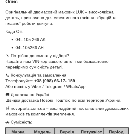
Опис
Оригінальний двомасовий маховик LUK – високоякісна
деталь, призначена для ефективного гасіння вібрацій та
плавної роботи двигуна.
Коди OE:
04L 105 266 AK
04L105266 AH
🔧 Потрібна допомога у підборі?
Надайте нам VIN-код вашого авто, і ми безкоштовно
перевіримо сумісність деталі.
📞 Консультація та замовлення:
Телефонуйте:
+38 (098) 66-17- 159
Або пишіть у Viber / Telegram / WhatsApp
🚚 Доставка по Україні
Швидка доставка Новою Поштою по всій території України.
🛒 novoparts.com.ua – ваш надійний постачальник двомасових
маховиків та комплектів зчеплення.
🚗 Сумісність:
Марка
Модель
Версія
Потужніст
Період