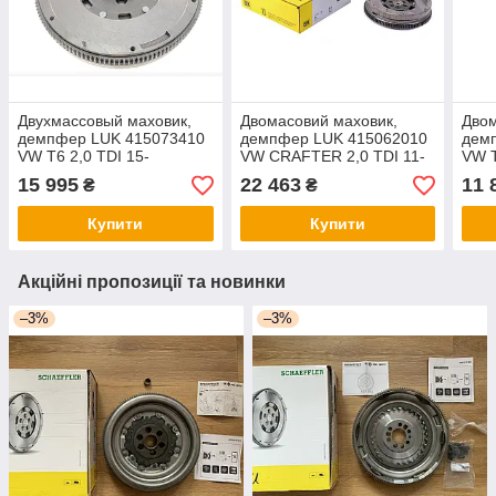
Двухмассовый маховик,
Двомасовий маховик,
Двом
демпфер LUK 415073410
демпфер LUK 415062010
дем
VW T6 2,0 TDI 15-
VW CRAFTER 2,0 TDI 11-
VW T
15 995
22 463
11 
₴
₴
Купити
Купити
Акційні пропозиції та новинки
–3%
–3%