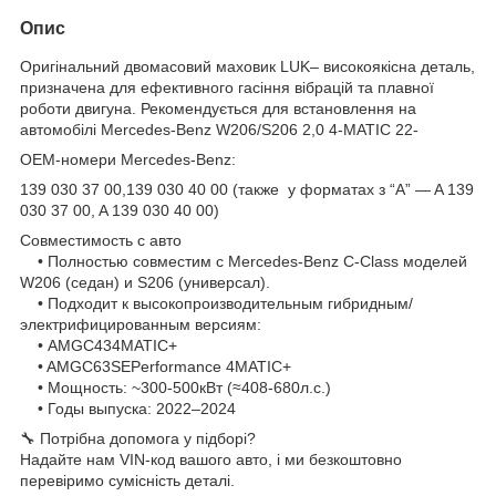
Опис
Оригінальний двомасовий маховик LUK– високоякісна деталь,
призначена для ефективного гасіння вібрацій та плавної
роботи двигуна. Рекомендується для встановлення на
автомобілі Mercedes-Benz W206/S206 2,0 4-MATIC 22-
OEM‑номери Mercedes-Benz:
139 030 37 00,139 030 40 00 (также у форматах з “A” — A 139
030 37 00, A 139 030 40 00)
Совместимость с авто
• Полностью совместим с Mercedes-Benz C‑Class моделей
W206 (седан) и S206 (универсал).
• Подходит к высокопроизводительным гибридным/
электрифицированным версиям:
• AMGC434MATIC+
• AMGC63SEPerformance 4MATIC+
• Мощность: ~300-500кВт (≈408-680л.с.)
• Годы выпуска: 2022–2024
🔧 Потрібна допомога у підборі?
Надайте нам VIN-код вашого авто, і ми безкоштовно
перевіримо сумісність деталі.