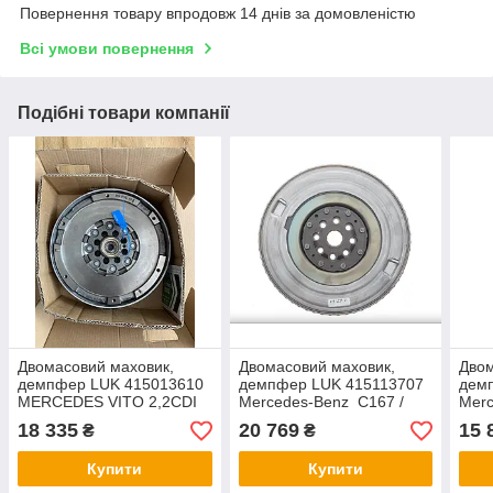
Повернення товару впродовж 14 днів за домовленістю
Всі умови повернення
Подібні товари компанії
Двомасовий маховик,
Двомасовий маховик,
Двом
демпфер LUK 415013610
демпфер LUK 415113707
демп
MERCEDES VITO 2,2CDI
Mercedes-Benz C167 /
Mer
99-03
V167 / X167 3,0 4-MATIC
X254
18 335
20 769
15 
₴
₴
MATI
Купити
Купити