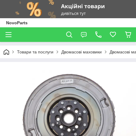
NovoParts
Товари та послуги
Двомасові маховики
Двомасові ма