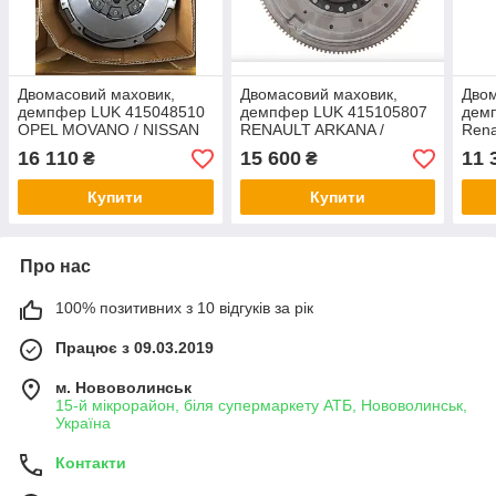
Двомасовий маховик,
Двомасовий маховик,
Двом
демпфер LUK 415048510
демпфер LUK 415105807
дем
OPEL MOVANO / NISSAN
RENAULT ARKANA /
Rena
NV400 / RENAULT
CAPTUR / CLIO / MEGANE
14-,
16 110
15 600
11 
₴
₴
MASTER III 2,3 CDTI 10-
1,6 E-TECH 20-
132
Купити
Купити
Про нас
100% позитивних з 10 відгуків за рік
Працює з 09.03.2019
м. Нововолинськ
15-й мікрорайон, біля супермаркету АТБ, Нововолинськ,
Україна
Контакти