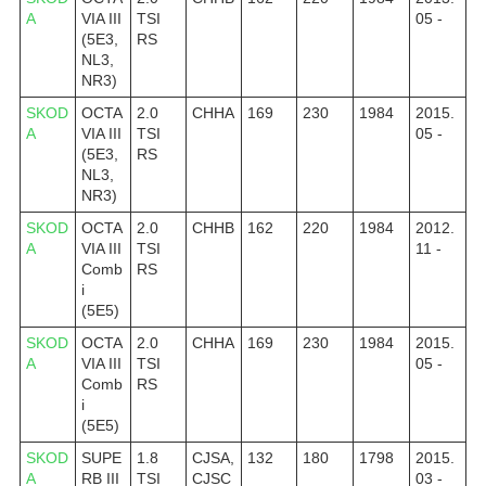
A
VIA III
TSI
05 -
(5E3,
RS
NL3,
NR3)
SKOD
OCTA
2.0
CHHA
169
230
1984
2015.
A
VIA III
TSI
05 -
(5E3,
RS
NL3,
NR3)
SKOD
OCTA
2.0
CHHB
162
220
1984
2012.
A
VIA III
TSI
11 -
Comb
RS
i
(5E5)
SKOD
OCTA
2.0
CHHA
169
230
1984
2015.
A
VIA III
TSI
05 -
Comb
RS
i
(5E5)
SKOD
SUPE
1.8
CJSA,
132
180
1798
2015.
A
RB III
TSI
CJSC
03 -