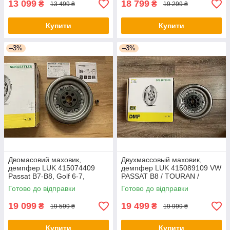
13 099
18 799
₴
₴
13 499 ₴
19 299 ₴
Купити
Купити
–3%
–3%
Двомасовий маховик,
Двухмассовый маховик,
демпфер LUK 415074409
демпфер LUK 415089109 VW
Passat B7-B8, Golf 6-7,
PASSAT B8 / TOURAN /
Caddy, Octavia, Superb 2,0
SKODA SUPERB III 2,0 TDI
Готово до відправки
Готово до відправки
TDI DSG 6
140 кВт DSG 6
19 099
19 499
₴
₴
19 599 ₴
19 999 ₴
Купити
Купити