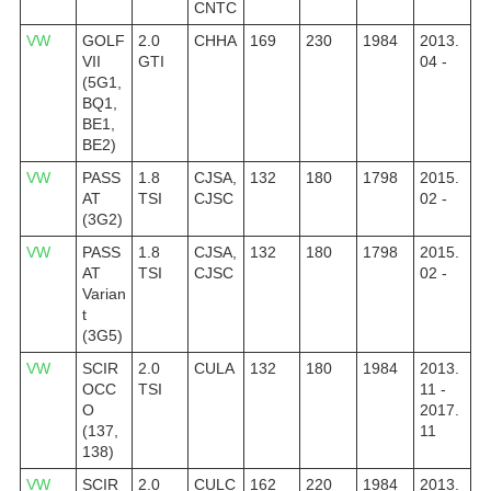
CNTC
VW
GOLF
2.0
CHHA
169
230
1984
2013.
VII
GTI
04 -
(5G1,
BQ1,
BE1,
BE2)
VW
PASS
1.8
CJSA,
132
180
1798
2015.
AT
TSI
CJSC
02 -
(3G2)
VW
PASS
1.8
CJSA,
132
180
1798
2015.
AT
TSI
CJSC
02 -
Varian
t
(3G5)
VW
SCIR
2.0
CULA
132
180
1984
2013.
OCC
TSI
11 -
O
2017.
(137,
11
138)
VW
SCIR
2.0
CULC
162
220
1984
2013.