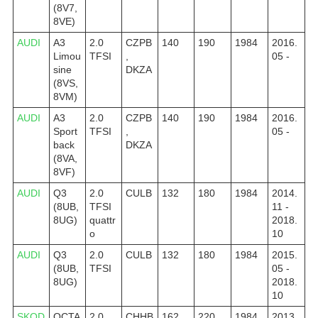
(8V7,
8VE)
AUDI
A3
2.0
CZPB
140
190
1984
2016.
Limou
TFSI
,
05 -
sine
DKZA
(8VS,
8VM)
AUDI
A3
2.0
CZPB
140
190
1984
2016.
Sport
TFSI
,
05 -
back
DKZA
(8VA,
8VF)
AUDI
Q3
2.0
CULB
132
180
1984
2014.
(8UB,
TFSI
11 -
8UG)
quattr
2018.
o
10
AUDI
Q3
2.0
CULB
132
180
1984
2015.
(8UB,
TFSI
05 -
8UG)
2018.
10
SKOD
OCTA
2.0
CHHB
162
220
1984
2013.