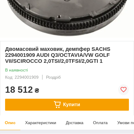
Двомасовий маховик, демпфер SACHS
2294001909 AUDI Q3/OCTAVIA/VW GOLF
VII/SCIROCCO 2,0TSI/2,0TFSI/2,0GTI 1
В наявності
Код: 2294001909
Роздріб
18 512
₴
Купити
Опис
Характеристики
Доставка
Оплата
Умови п