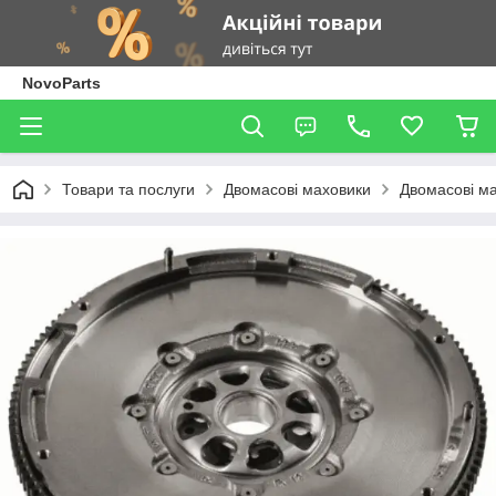
NovoParts
Товари та послуги
Двомасові маховики
Двомасові ма