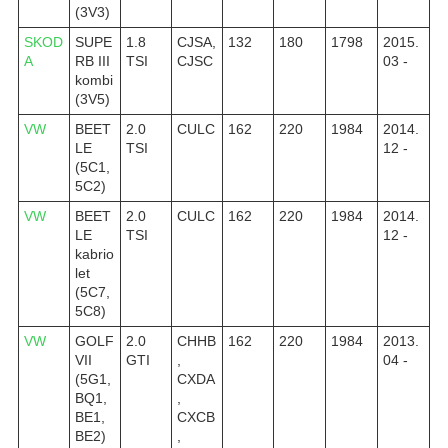
(3V3)
SKOD
SUPE
1.8
CJSA,
132
180
1798
2015.
A
RB III
TSI
CJSC
03 -
kombi
(3V5)
VW
BEET
2.0
CULC
162
220
1984
2014.
LE
TSI
12 -
(5C1,
5C2)
VW
BEET
2.0
CULC
162
220
1984
2014.
LE
TSI
12 -
kabrio
let
(5C7,
5C8)
VW
GOLF
2.0
CHHB
162
220
1984
2013.
VII
GTI
,
04 -
(5G1,
CXDA
BQ1,
,
BE1,
CXCB
BE2)
,