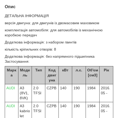
Опис
ДЕТАЛЬНА ІНФОРМАЦІЯ
версія двигуна: для двигунів із двомасовим маховиком
комплектація автомобіля: для автомобілів із механічною
коробкою передач
Додаткова інформація: з набором гвинтів
кількість кріпильних отворів: 8
Додаткова інформація: без напрямного підшипника
Застосування:
Марк
Моде
Тип
Код
кВт
л.с.
Об'єм
Рік
а
ль
двиг
[см3]
уна
AUDI
A3
2.0
CZPB
140
190
1984
2016.
(8V1,
TFSI
05 -
8VK)
AUDI
A3
2.0
CZPB
140
190
1984
2016.
kabrio
TFSI
05 -
let