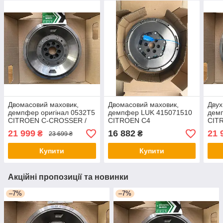
Двомасовий маховик,
Двомасовий маховик,
Двух
демпфер оригінал 0532T5
демпфер LUK 415071510
дем
CITROEN C-CROSSER /
CITROEN C4
CIT
PEUGEOT 4007 2,2 HDI
PICASSO/PEUGEOT 308
PEU
21 999
16 882
21 
₴
₴
23 699 ₴
2007-
1,6 HDI 13-
07-
Купити
Купити
Акційні пропозиції та новинки
–7%
–7%