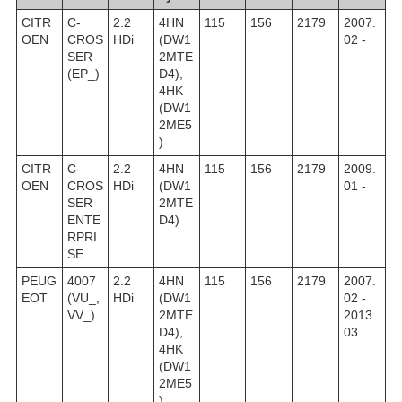
CITR
C-
2.2
4HN
115
156
2179
2007.
OEN
CROS
HDi
(DW1
02 -
SER
2MTE
(EP_)
D4),
4HK
(DW1
2ME5
)
CITR
C-
2.2
4HN
115
156
2179
2009.
OEN
CROS
HDi
(DW1
01 -
SER
2MTE
ENTE
D4)
RPRI
SE
PEUG
4007
2.2
4HN
115
156
2179
2007.
EOT
(VU_,
HDi
(DW1
02 -
VV_)
2MTE
2013.
D4),
03
4HK
(DW1
2ME5
)