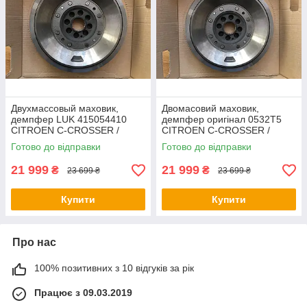
Двухмассовый маховик,
Двомасовий маховик,
демпфер LUK 415054410
демпфер оригінал 0532T5
CITROEN C-CROSSER /
CITROEN C-CROSSER /
PEUGEOT 4007 2,2 HDI 07-
PEUGEOT 4007 2,2 HDI
Готово до відправки
Готово до відправки
2007-
21 999
21 999
₴
₴
23 699 ₴
23 699 ₴
Купити
Купити
Про нас
100% позитивних з 10 відгуків за рік
Працює з 09.03.2019