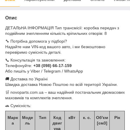
Опис
ДЕТАЛЬНА ІНФОРМАЦІЯ Тип трансмісії: коробка передач з
подвійним зчепленням кількість кріпильних отворів: 8
🔧 Потрібна допомога у підборі?
Надайте нам VIN-код вашого авто, і ми безкоштовно
перевіримо сумісність деталі.
📞 Консультація та замовлення:
Телефонуйте:
+38 (098) 66-17-159
Або пишіть у Viber / Telegram / WhatsApp
🚚 Доставка по Україні
Швидка доставка Новою Поштою по всій території України.
🛒 novoparts.com.ua – ваш надійний постачальник двомасових
маховиків та комплектів зчеплення.
🚗 Сумісність:
Марк
Моде
Тип
Код
кВт
к. с.
Об'єм
Рік
а
ль
двиг
[см3]
уна