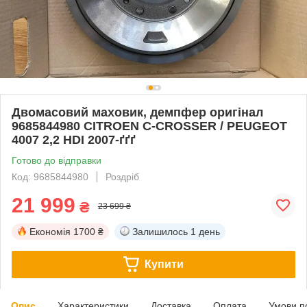
Двомасовий маховик, демпфер оригінал
9685844980 CITROEN C-CROSSER / PEUGEOT
4007 2,2 HDI 2007-ґґґ
Готово до відправки
Код: 9685844980
Роздріб
21 999
₴
23 699 ₴
Економія
1700 ₴
Залишилось
1 день
Купити
Опис
Характеристики
Доставка
Оплата
Умови п