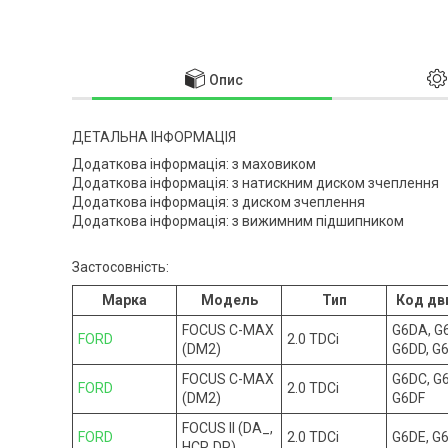
Опис
ДЕТАЛЬНА ІНФОРМАЦІЯ
Додаткова інформація: з маховиком
Додаткова інформація: з натискним диском зчеплення
Додаткова інформація: з диском зчеплення
Додаткова інформація: з вижимним підшипником
Застосовність:
Марка
Модель
Тип
Код дв
FOCUS C-MAX
G6DA, G
FORD
2.0 TDCi
(DM2)
G6DD, G
FOCUS C-MAX
G6DC, G
FORD
2.0 TDCi
(DM2)
G6DF
FOCUS II (DA_,
FORD
2.0 TDCi
G6DE, G
HCP, DP)