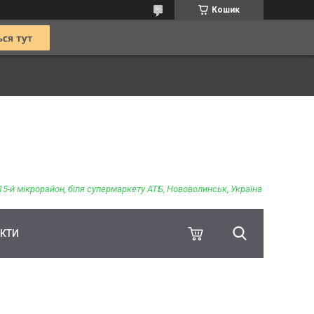
Кошик
15-й мікрорайон, біля супермаркету АТБ, Нововолинськ, Україна
КТИ