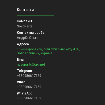
NovoParts
Андрій, Ольга
15-й мікрорайон, біля супермаркету АТБ,
Нововолинськ, Україна
novoparts@ukr.net
+380986617159
+380986617159
+380986617159