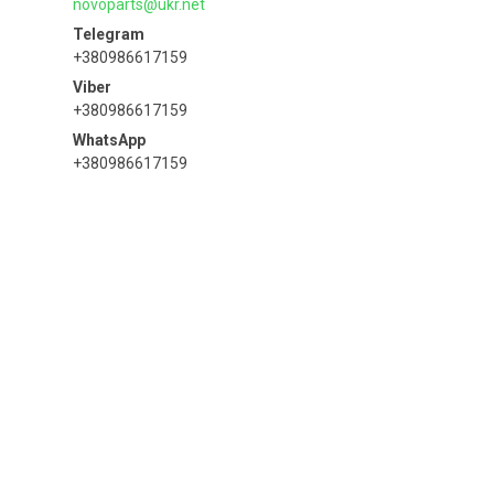
novoparts@ukr.net
+380986617159
+380986617159
+380986617159