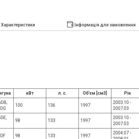
Характеристики
Інформація для замовлення
игуна
кВт
л. с.
Об'єм [см3]
Рік
6DB,
2003.10 -
100
136
1997
6DG
2007.03
6DE,
2003.10 -
98
133
1997
2007.03
2004.07 -
6DF
98
133
1997
2008.01