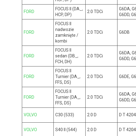
FOCUS II (DA_,
G6DA, G
FORD
2.0 TDCi
HCP, DP)
G6DD, G
FOCUS II
nadwozie
FORD
2.0 TDCi
G6DB
zamknięte /
kombi
FOCUS II
G6DA, G
FORD
sedan (DB_,
2.0 TDCi
G6DD, G
FCH, DH)
FOCUS II
FORD
Turnier (DA_,
2.0 TDCi
G6DE, G
FFS, DS)
FOCUS II
G6DA, G
FORD
Turnier (DA_,
2.0 TDCi
G6DD, G
FFS, DS)
VOLVO
C30 (533)
2.0 D
D T 4204
VOLVO
S40 II (544)
2.0 D
D T 4204