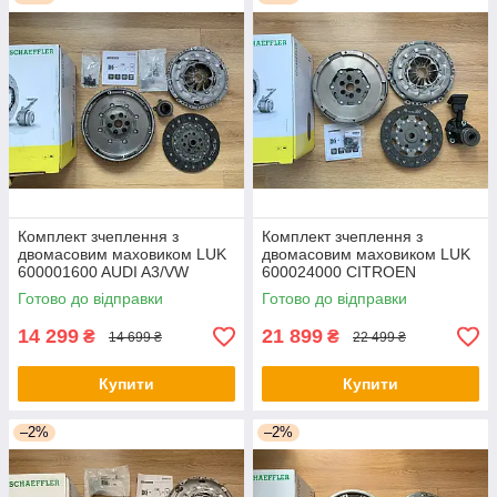
Комплект зчеплення з
Комплект зчеплення з
двомасовим маховиком LUK
двомасовим маховиком LUK
600001600 AUDI A3/VW
600024000 CITROEN
GOLF V 1,9TDI 03-
DS3/C4/PEUGEOT
Готово до відправки
Готово до відправки
207/308/3008/5008 1,6HDI
10-
14 299
21 899
₴
₴
14 699 ₴
22 499 ₴
Купити
Купити
–2%
–2%