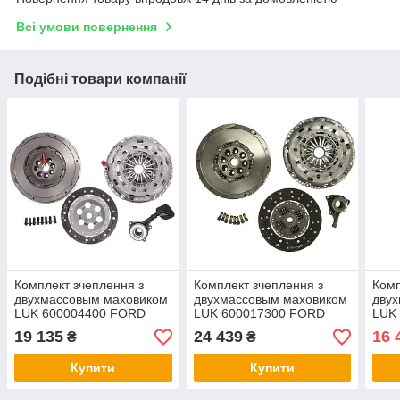
Всі умови повернення
Подібні товари компанії
Комплект зчеплення з
Комплект зчеплення з
Комп
двухмассовым маховиком
двухмассовым маховиком
дву
LUK 600004400 FORD
LUK 600017300 FORD
LUK
FOCUS/TRANSIT 1,8 TDCI
TRANSIT 2,4 TDCI 06-
A3/V
19 135
24 439
16 
₴
₴
01-05
Купити
Купити