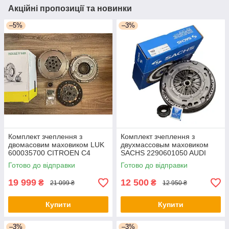
Акційні пропозиції та новинки
–5%
–3%
Комплект зчеплення з
Комплект зчеплення з
двомасовим маховиком LUK
двухмассовым маховиком
600035700 CITROEN C4
SACHS 2290601050 AUDI
PICASSO/PEUGEOT 308 1,6
A3/VW GOLF V 1,9 TDI 03-
Готово до відправки
Готово до відправки
D 13- МКПП
19 999
12 500
₴
₴
21 099 ₴
12 950 ₴
Купити
Купити
–3%
–3%