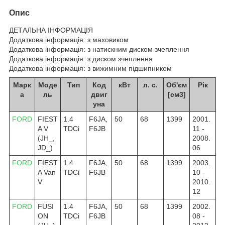
Опис
ДЕТАЛЬНА ІНФОРМАЦІЯ
Додаткова інформація: з маховиком
Додаткова інформація: з натискним диском зчеплення
Додаткова інформація: з диском зчеплення
Додаткова інформація: з вижимним підшипником
Марк
Моде
Тип
Код
кВт
л. с.
Об'єм
Рік
а
ль
двиг
[см3]
уна
FORD
FIEST
1.4
F6JA,
50
68
1399
2001.
A V
TDCi
F6JB
11 -
(JH_,
2008.
JD_)
06
FORD
FIEST
1.4
F6JA,
50
68
1399
2003.
A Van
TDCi
F6JB
10 -
V
2010.
12
FORD
FUSI
1.4
F6JA,
50
68
1399
2002.
ON
TDCi
F6JB
08 -