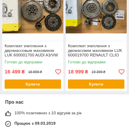
Комплект зчеплення з
Комплект зчеплення з
двухмассовым маховиком
двомасовим маховиком LUK
LUK 600001700 AUDI A3/VW
600019700 RENAULT CLIO
GOLF V 2,0 TDI 03-
III/MEGANE/SCENIC/QASHQA
Готово до відправки
Готово до відправки
I 1,5DCI 05-
16 499
18 999
₴
₴
16 899 ₴
19 399 ₴
Купити
Купити
Про нас
100% позитивних з 10 відгуків за рік
Працює з 09.03.2019