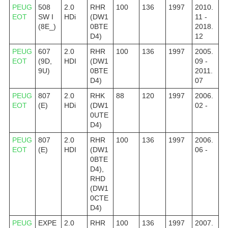
PEUG
508
2.0
RHR
100
136
1997
2010.
EOT
SW I
HDi
(DW1
11 -
(8E_)
0BTE
2018.
D4)
12
PEUG
607
2.0
RHR
100
136
1997
2005.
EOT
(9D,
HDI
(DW1
09 -
9U)
0BTE
2011.
D4)
07
PEUG
807
2.0
RHK
88
120
1997
2006.
EOT
(E)
HDi
(DW1
02 -
0UTE
D4)
PEUG
807
2.0
RHR
100
136
1997
2006.
EOT
(E)
HDI
(DW1
06 -
0BTE
D4),
RHD
(DW1
0CTE
D4)
PEUG
EXPE
2.0
RHR
100
136
1997
2007.