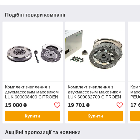
Подібні товари компанії
Комплект зчеплення з
Комплект зчеплення з
Комп
двухмассовым маховиком
двухмассовым маховиком
мах
LUK 600008400 CITROEN
LUK 600032700 CITROEN
PEU
C3/C4/PEUGEOT 207 1,6
C4/C5/ PEUGEOT
C5/C
15 080
19 701
17 
₴
₴
HDI 04-
308/5008 2,0 HDI 09-
Купити
Купити
Акційні пропозиції та новинки