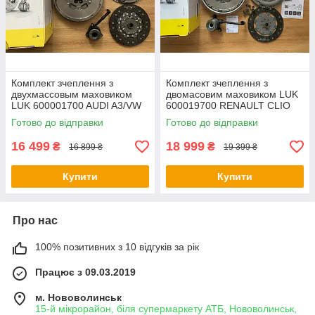
Комплект зчеплення з
Комплект зчеплення з
двухмассовым маховиком
двомасовим маховиком LUK
LUK 600001700 AUDI A3/VW
600019700 RENAULT CLIO
GOLF V 2,0 TDI 03-
III/MEGANE/SCENIC/QASHQA
Готово до відправки
Готово до відправки
I 1,5DCI 05-
16 499
18 999
₴
₴
16 899 ₴
19 399 ₴
Купити
Купити
Про нас
100% позитивних з 10 відгуків за рік
Працює з 09.03.2019
м. Нововолинськ
15-й мікрорайон, біля супермаркету АТБ, Нововолинськ,