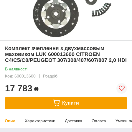
Комплект зчеплення з двухмассовым
маховиком LUK 600013600 CITROEN
C4/C5/C8/PEUGEOT 307/308/407/607/807 2,0 HDI
В наявності
Код: 600013600
Роздріб
17 783
₴
Купити
Опис
Характеристики
Доставка
Оплата
Умови п