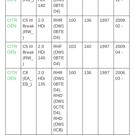
140
0BTE
D4)
CITR
C5 III
2.0
RHR
100
136
1997
2008.
OËN
Break
HDi
(DW1
02 -
(RW_
0BTE
)
D4)
CITR
C5 III
2.0
RHF
103
140
1997
2009.
OËN
Break
HDi
(DW1
04 -
(RW_
140
0BTE
)
D4)
CITR
C8
2.0
RHR
100
136
1997
2006.
OËN
(EA_,
HDi
(DW1
03 -
EB_)
135
0BTE
D4),
RHD
(DW1
0CTE
D4),
RHD
(DW1
0CB)