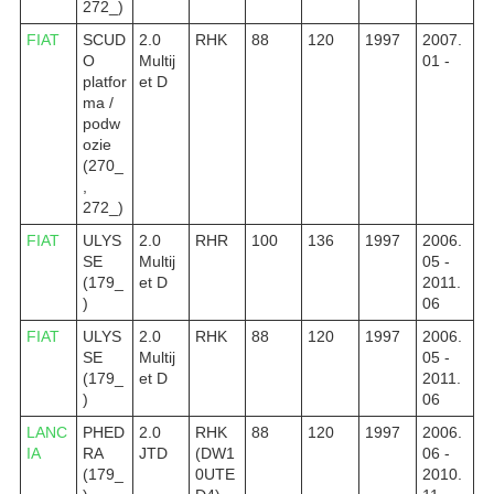
272_)
FIAT
SCUD
2.0
RHK
88
120
1997
2007.
O
Multij
01 -
platfor
et D
ma /
podw
ozie
(270_
,
272_)
FIAT
ULYS
2.0
RHR
100
136
1997
2006.
SE
Multij
05 -
(179_
et D
2011.
)
06
FIAT
ULYS
2.0
RHK
88
120
1997
2006.
SE
Multij
05 -
(179_
et D
2011.
)
06
LANC
PHED
2.0
RHK
88
120
1997
2006.
IA
RA
JTD
(DW1
06 -
(179_
0UTE
2010.