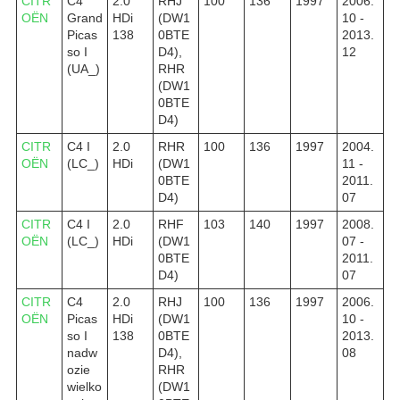
CITR
C4
2.0
RHJ
100
136
1997
2006.
OËN
Grand
HDi
(DW1
10 -
Picas
138
0BTE
2013.
so I
D4),
12
(UA_)
RHR
(DW1
0BTE
D4)
CITR
C4 I
2.0
RHR
100
136
1997
2004.
OËN
(LC_)
HDi
(DW1
11 -
0BTE
2011.
D4)
07
CITR
C4 I
2.0
RHF
103
140
1997
2008.
OËN
(LC_)
HDi
(DW1
07 -
0BTE
2011.
D4)
07
CITR
C4
2.0
RHJ
100
136
1997
2006.
OËN
Picas
HDi
(DW1
10 -
so I
138
0BTE
2013.
nadw
D4),
08
ozie
RHR
wielko
(DW1