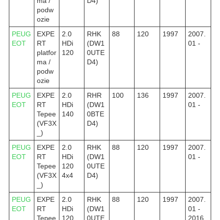
ma /
D4)
podw
ozie
PEUG
EXPE
2.0
RHK
88
120
1997
2007.
EOT
RT
HDi
(DW1
01 -
platfor
120
0UTE
ma /
D4)
podw
ozie
PEUG
EXPE
2.0
RHR
100
136
1997
2007.
EOT
RT
HDi
(DW1
01 -
Tepee
140
0BTE
(VF3X
D4)
_)
PEUG
EXPE
2.0
RHK
88
120
1997
2007.
EOT
RT
HDi
(DW1
01 -
Tepee
120
0UTE
(VF3X
4x4
D4)
_)
PEUG
EXPE
2.0
RHK
88
120
1997
2007.
EOT
RT
HDi
(DW1
01 -
Tepee
120
0UTE
2016.