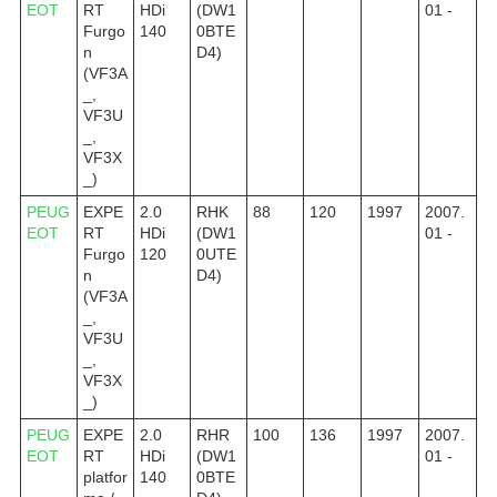
EOT
RT
HDi
(DW1
01 -
Furgo
140
0BTE
n
D4)
(VF3A
_,
VF3U
_,
VF3X
_)
PEUG
EXPE
2.0
RHK
88
120
1997
2007.
EOT
RT
HDi
(DW1
01 -
Furgo
120
0UTE
n
D4)
(VF3A
_,
VF3U
_,
VF3X
_)
PEUG
EXPE
2.0
RHR
100
136
1997
2007.
EOT
RT
HDi
(DW1
01 -
platfor
140
0BTE