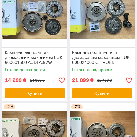
Комплект зчеплення з
Комплект зчеплення з
двомасовим маховиком LUK
двомасовим маховиком LUK
600001600 AUDI A3/VW
600024000 CITROEN
GOLF V 1,9TDI 03-
DS3/C4/PEUGEOT
Готово до відправки
Готово до відправки
207/308/3008/5008 1,6HDI
10-
14 299
21 899
₴
₴
14 699 ₴
22 499 ₴
Купити
Купити
–2%
–2%