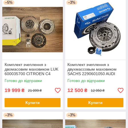
–5%
–3%
Комплект зчеплення з
Комплект зчеплення з
двомасовим маховиком LUK
двухмассовым маховиком
600035700 CITROEN C4
SACHS 2290601050 AUDI
PICASSO/PEUGEOT 308 1,6
A3/VW GOLF V 1,9 TDI 03-
Готово до відправки
Готово до відправки
D 13- МКПП
19 999
12 500
₴
₴
21 099 ₴
12 950 ₴
Купити
Купити
–3%
–3%