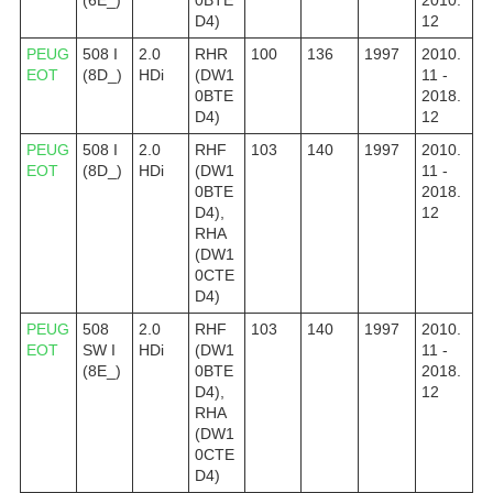
D4)
12
PEUG
508 I
2.0
RHR
100
136
1997
2010.
EOT
(8D_)
HDi
(DW1
11 -
0BTE
2018.
D4)
12
PEUG
508 I
2.0
RHF
103
140
1997
2010.
EOT
(8D_)
HDi
(DW1
11 -
0BTE
2018.
D4),
12
RHA
(DW1
0CTE
D4)
PEUG
508
2.0
RHF
103
140
1997
2010.
EOT
SW I
HDi
(DW1
11 -
(8E_)
0BTE
2018.
D4),
12
RHA
(DW1
0CTE
D4)