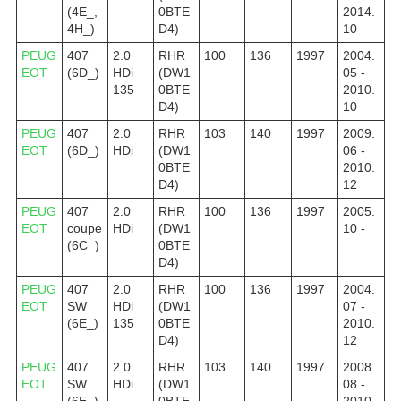
(4E_,
0BTE
2014.
4H_)
D4)
10
PEUG
407
2.0
RHR
100
136
1997
2004.
EOT
(6D_)
HDi
(DW1
05 -
135
0BTE
2010.
D4)
10
PEUG
407
2.0
RHR
103
140
1997
2009.
EOT
(6D_)
HDi
(DW1
06 -
0BTE
2010.
D4)
12
PEUG
407
2.0
RHR
100
136
1997
2005.
EOT
coupe
HDi
(DW1
10 -
(6C_)
0BTE
D4)
PEUG
407
2.0
RHR
100
136
1997
2004.
EOT
SW
HDi
(DW1
07 -
(6E_)
135
0BTE
2010.
D4)
12
PEUG
407
2.0
RHR
103
140
1997
2008.
EOT
SW
HDi
(DW1
08 -
(6E_)
0BTE
2010.