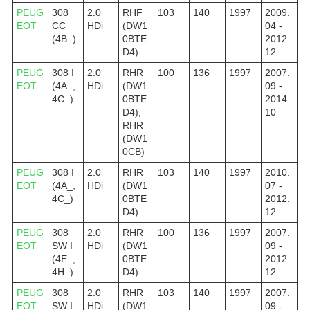
PEUG
308
2.0
RHF
103
140
1997
2009.
EOT
CC
HDi
(DW1
04 -
(4B_)
0BTE
2012.
D4)
12
PEUG
308 I
2.0
RHR
100
136
1997
2007.
EOT
(4A_,
HDi
(DW1
09 -
4C_)
0BTE
2014.
D4),
10
RHR
(DW1
0CB)
PEUG
308 I
2.0
RHR
103
140
1997
2010.
EOT
(4A_,
HDi
(DW1
07 -
4C_)
0BTE
2012.
D4)
12
PEUG
308
2.0
RHR
100
136
1997
2007.
EOT
SW I
HDi
(DW1
09 -
(4E_,
0BTE
2012.
4H_)
D4)
12
PEUG
308
2.0
RHR
103
140
1997
2007.
EOT
SW I
HDi
(DW1
09 -