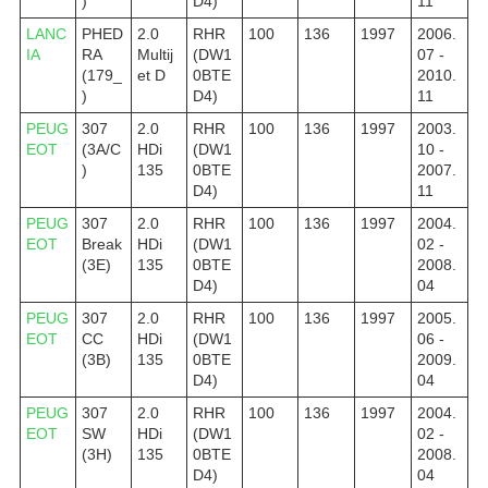
)
D4)
11
LANC
PHED
2.0
RHR
100
136
1997
2006.
IA
RA
Multij
(DW1
07 -
(179_
et D
0BTE
2010.
)
D4)
11
PEUG
307
2.0
RHR
100
136
1997
2003.
EOT
(3A/C
HDi
(DW1
10 -
)
135
0BTE
2007.
D4)
11
PEUG
307
2.0
RHR
100
136
1997
2004.
EOT
Break
HDi
(DW1
02 -
(3E)
135
0BTE
2008.
D4)
04
PEUG
307
2.0
RHR
100
136
1997
2005.
EOT
CC
HDi
(DW1
06 -
(3B)
135
0BTE
2009.
D4)
04
PEUG
307
2.0
RHR
100
136
1997
2004.
EOT
SW
HDi
(DW1
02 -
(3H)
135
0BTE
2008.
D4)
04