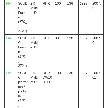
FIAT
SCUD
2.0
RHR
100
136
1997
2007.
O
Multij
01 -
Furgo
et D
n
(270_
,
272_)
FIAT
SCUD
2.0
RHK
88
120
1997
2007.
O
Multij
01 -
Furgo
et D
n
(270_
,
272_)
FIAT
SCUD
2.0
RHR,
100
136
1997
2007.
O
Multij
DW10
01 -
platfor
et D
BTED
ma /
4
podw
ozie
(270_
,