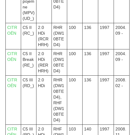
pojem
0BTE
ne
D4)
(MPV)
(UD_)
CITR
C5 II
2.0
RHR
100
136
1997
2004.
OËN
(RC_)
HDi
(DW1
09 -
(RCR
0BTE
HRH)
D4)
CITR
C5 II
2.0
RHR
100
136
1997
2004.
OËN
Break
HDi
(DW1
09 -
(RE_)
(RER
0BTE
HRH)
D4)
CITR
C5 III
2.0
RHR
100
136
1997
2008.
OËN
(RD_)
HDi
(DW1
02 -
0BTE
D4),
RHF
(DW1
0BTE
D4)
CITR
C5 III
2.0
RHF
103
140
1997
2008.
OËN
(RD_)
HDi
(DW1
11 -