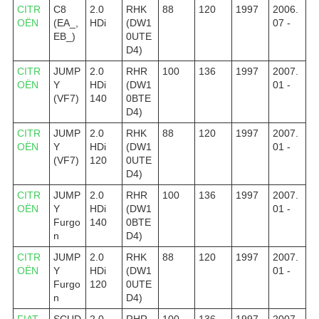
CITR
C8
2.0
RHK
88
120
1997
2006.
OËN
(EA_,
HDi
(DW1
07 -
EB_)
0UTE
D4)
CITR
JUMP
2.0
RHR
100
136
1997
2007.
OËN
Y
HDi
(DW1
01 -
(VF7)
140
0BTE
D4)
CITR
JUMP
2.0
RHK
88
120
1997
2007.
OËN
Y
HDi
(DW1
01 -
(VF7)
120
0UTE
D4)
CITR
JUMP
2.0
RHR
100
136
1997
2007.
OËN
Y
HDi
(DW1
01 -
Furgo
140
0BTE
n
D4)
CITR
JUMP
2.0
RHK
88
120
1997
2007.
OËN
Y
HDi
(DW1
01 -
Furgo
120
0UTE
n
D4)
FIAT
SCUD
2.0
RHR
100
136
1997
2007.