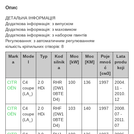
Опис
ДЕТАЛЬНА ІНФОРМАЦІЯ
Додаткова інформація: з випуском
Додаткова інформація: з маховиком
Додаткова інформація: з набором гвинтів
Регулювання: з автоматичним регулюванням
кількість кріпильних отворів: 8
Mark
Mode
Typ
Kod
Moc
Moc
Poje
Lata
a
l
silnik
[kW]
[KM]
mnoś
produ
a
ć
kcji
[см3]
CITR
C4
2.0
RHR
100
136
1997
2004.
OËN
coupe
HDi
(DW1
11 -
(LA_)
0BTE
2010.
D4)
12
CITR
C4
2.0
RHF
103
140
1997
2008.
OËN
coupe
HDi
(DW1
07 -
(LA_)
0BTE
2011.
D4)
07