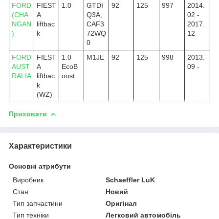
FORD
FIEST
1.0
GTDI
92
125
997
2014.
(CHA
A
Q3A,
02 -
NGAN
liftbac
CAF3
2017.
)
k
72WQ
12
0
FORD
FIEST
1.0
M1JE
92
125
998
2013.
AUST
A
EcoB
09 -
RALIA
liftbac
oost
k
(WZ)
Приховати
Характеристики
Основні атрибути
Виробник
Schaeffler LuK
Стан
Новий
Тип запчастини
Оригінал
Тип техніки
Легковий автомобіль