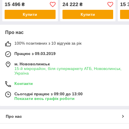
TRANSIT 1,0 12-
E81/E87/E88/E90/E91
15 496
24 222
15 
₴
₴
1,8/2,0 04-
Купити
Купити
Про нас
100% позитивних з 10 відгуків за рік
Працює з 09.03.2019
м. Нововолинськ
15-й мікрорайон, біля супермаркету АТБ, Нововолинськ,
Україна
Контакти
Сьогодні працює з 09:00 до 13:00
Показати весь графік роботи
Про нас