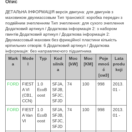
Опис
ДЕТАЛЬНА ІНФОРМАЦІЯ версія двигуна: для двигунів з
маховиком двухмассовым Тип трансмісії: коробка передач з
подвійним зчепленням Тип зчеплення: для сухого зчеплення
Додатковий артикул / Додаткова інформація 2: з набором
гвинтів Додатковий артикул / Додаткова інформація 2:
Двухмассовый маховик без фрикційної пластини кількість
кріпильних отворів: 6 Додатковий артикул / Додаткова
інформація: без направляючого підшипника
Mark
Mode
Typ
Kod
Moc
Moc
Poje
Lata
a
l
silnik
[kW]
[KM]
mnoś
produ
a
ć
kcji
[см3]
FORD
FIEST
1.0
SFJA,
74
100
998
2013.
A VI
EcoB
SFJB,
01 -
(CB1,
oost
SFJC,
CCN)
SFJD
FORD
FIEST
1.0
SFJA,
74
100
998
2013.
A Van
EcoB
SFJB,
01 -
VI
oost
SFJC,
SFJD