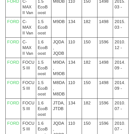
FORD
C-
1.5
M8DB
110
150
1498
2015.
MAX
EcoB
03 -
II Van
oost
FORD
C-
1.5
M9DB
134
182
1498
2015.
MAX
EcoB
03 -
II Van
oost
FORD
C-
1.6
JQDA
110
150
1596
2010.
MAX
EcoB
,
12 -
II Van
oost
JQDB
FORD
FOCU
1.5
M9DA
134
182
1498
2014.
S III
EcoB
,
09 -
oost
M9DB
FORD
FOCU
1.5
M8DA
110
150
1498
2014.
S III
EcoB
,
09 -
oost
M8DB
FORD
FOCU
1.6
JTDA,
134
182
1596
2010.
S III
EcoB
JTDB
07 -
oost
FORD
FOCU
1.6
JQDA
110
150
1596
2010.
S III
EcoB
,
07 -