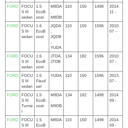
FORD
FOCU
1.5
M8DA
110
150
1498
2014.
S III
EcoB
,
11 -
sedan
oost
M8DB
FORD
FOCU
1.6
JQDA
110
150
1596
2010.
S III
EcoB
,
07 -
sedan
oost
JQDB
,
YUDA
FORD
FOCU
1.6
JTDA,
134
182
1596
2010.
S III
EcoB
JTDB
07 -
sedan
oost
FORD
FOCU
1.6
YUDA
110
150
1596
2013.
S III
Flexif
07 -
sedan
uel
FORD
FOCU
1.5
M9DA
134
182
1498
2014.
S III
EcoB
,
09 -
Turnie
oost
M9DB
r
FORD
FOCU
1.5
M8DA
110
150
1498
2014.
S III
EcoB
,
09 -