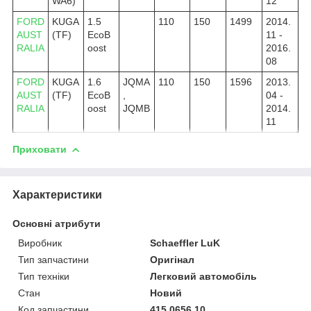
WA6)
12
FORD
KUGA
1.5
110
150
1499
2014.
AUST
(TF)
EcoB
11 -
RALIA
oost
2016.
08
FORD
KUGA
1.6
JQMA
110
150
1596
2013.
AUST
(TF)
EcoB
,
04 -
RALIA
oost
JQMB
2014.
11
Приховати
Характеристики
Основні атрибути
Виробник
Schaeffler LuK
Тип запчастини
Оригінал
Тип техніки
Легковий автомобіль
Стан
Новий
Код запчастини
415 0656 10