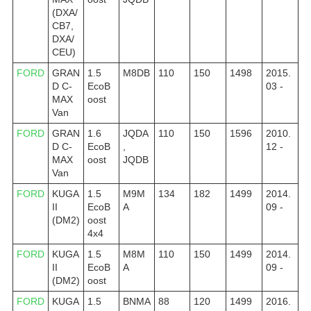
(DXA/
CB7,
DXA/
CEU)
FORD
GRAN
1.5
M8DB
110
150
1498
2015.
D C-
EcoB
03 -
MAX
oost
Van
FORD
GRAN
1.6
JQDA
110
150
1596
2010.
D C-
EcoB
,
12 -
MAX
oost
JQDB
Van
FORD
KUGA
1.5
M9M
134
182
1499
2014.
II
EcoB
A
09 -
(DM2)
oost
4x4
FORD
KUGA
1.5
M8M
110
150
1499
2014.
II
EcoB
A
09 -
(DM2)
oost
FORD
KUGA
1.5
BNMA
88
120
1499
2016.