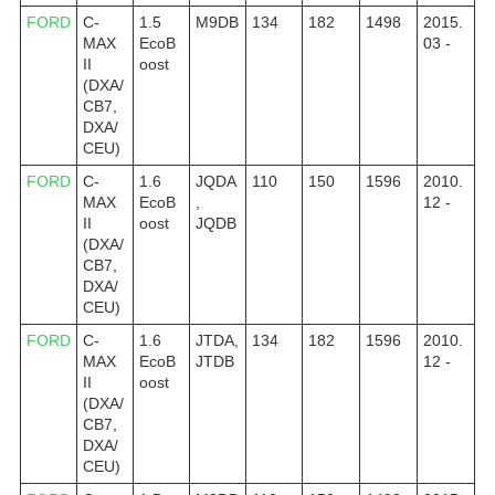
FORD
C-
1.5
M9DB
134
182
1498
2015.
MAX
EcoB
03 -
II
oost
(DXA/
CB7,
DXA/
CEU)
FORD
C-
1.6
JQDA
110
150
1596
2010.
MAX
EcoB
,
12 -
II
oost
JQDB
(DXA/
CB7,
DXA/
CEU)
FORD
C-
1.6
JTDA,
134
182
1596
2010.
MAX
EcoB
JTDB
12 -
II
oost
(DXA/
CB7,
DXA/
CEU)