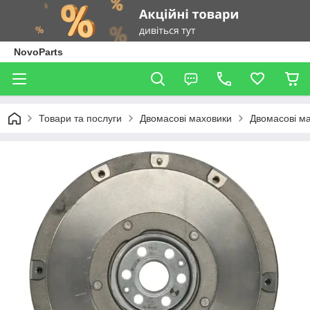
NovoParts
Товари та послуги
Двомасові маховики
Двомасові м