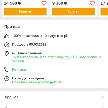
MAX/MONDEO 2,0 TDCI
MAX/MONDEO 2,0
GAL
14 560
9 360
17 
₴
₴
11-
ECOBOOST 10-
MAX
1,6 
Купити
Купити
Про нас
100% позитивних з 10 відгуків за рік
Працює з 09.03.2019
м. Нововолинськ
15-й мікрорайон, біля супермаркету АТБ, Нововолинськ,
Україна
Контакти
Сьогодні вихідний
Показати весь графік роботи
Про нас