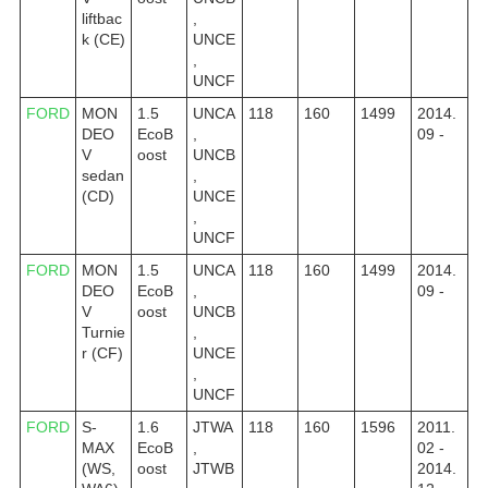
liftbac
,
k (CE)
UNCE
,
UNCF
FORD
MON
1.5
UNCA
118
160
1499
2014.
DEO
EcoB
,
09 -
V
oost
UNCB
sedan
,
(CD)
UNCE
,
UNCF
FORD
MON
1.5
UNCA
118
160
1499
2014.
DEO
EcoB
,
09 -
V
oost
UNCB
Turnie
,
r (CF)
UNCE
,
UNCF
FORD
S-
1.6
JTWA
118
160
1596
2011.
MAX
EcoB
,
02 -
(WS,
oost
JTWB
2014.