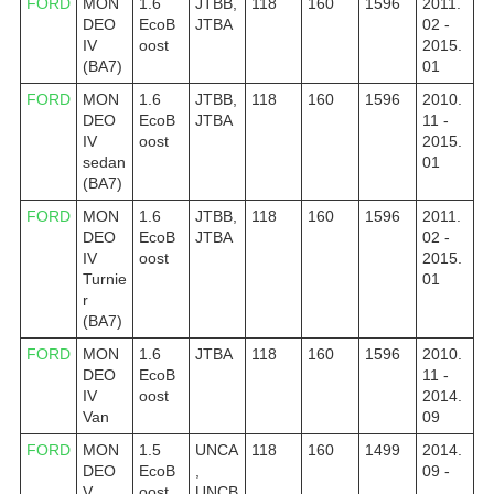
FORD
MON
1.6
JTBB,
118
160
1596
2011.
DEO
EcoB
JTBA
02 -
IV
oost
2015.
(BA7)
01
FORD
MON
1.6
JTBB,
118
160
1596
2010.
DEO
EcoB
JTBA
11 -
IV
oost
2015.
sedan
01
(BA7)
FORD
MON
1.6
JTBB,
118
160
1596
2011.
DEO
EcoB
JTBA
02 -
IV
oost
2015.
Turnie
01
r
(BA7)
FORD
MON
1.6
JTBA
118
160
1596
2010.
DEO
EcoB
11 -
IV
oost
2014.
Van
09
FORD
MON
1.5
UNCA
118
160
1499
2014.
DEO
EcoB
,
09 -
V
oost
UNCB