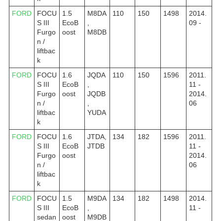
FORD
FOCU
1.5
M8DA
110
150
1498
2014.
S III
EcoB
,
09 -
Furgo
oost
M8DB
n /
liftbac
k
FORD
FOCU
1.6
JQDA
110
150
1596
2011.
S III
EcoB
,
11 -
Furgo
oost
JQDB
2014.
n /
,
06
liftbac
YUDA
k
FORD
FOCU
1.6
JTDA,
134
182
1596
2011.
S III
EcoB
JTDB
11 -
Furgo
oost
2014.
n /
06
liftbac
k
FORD
FOCU
1.5
M9DA
134
182
1498
2014.
S III
EcoB
,
11 -
sedan
oost
M9DB