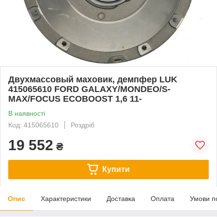
Двухмассовый маховик, демпфер LUK
415065610 FORD GALAXY/MONDEO/S-
MAX/FOCUS ECOBOOST 1,6 11-
В наявності
Код: 415065610
Роздріб
19 552
₴
Купити
Опис
Характеристики
Доставка
Оплата
Умови п