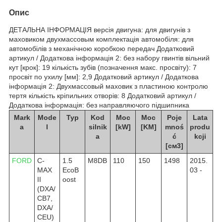
Опис
ДЕТАЛЬНА ІНФОРМАЦІЯ версія двигуна: для двигунів з
маховиком двухмассовым комплектація автомобіля: для
автомобілів з механічною коробкою передач Додатковий
артикул / Додаткова інформація 2: без набору гвинтів вільний
кут [крок]: 19 кількість зубів (позначення макс. просвіту): 7
просвіт по ухилу [мм]: 2,9 Додатковий артикул / Додаткова
інформація 2: Двухмассовый маховик з пластиною контролю
тертя кількість кріпильних отворів: 8 Додатковий артикул /
Додаткова інформація: без направляючого підшипника
Mark
Mode
Typ
Kod
Moc
Moc
Poje
Lata
a
l
silnik
[kW]
[KM]
mnoś
produ
a
ć
kcji
[см3]
FORD
C-
1.5
M8DB
110
150
1498
2015.
MAX
EcoB
03 -
II
oost
(DXA/
CB7,
DXA/
CEU)