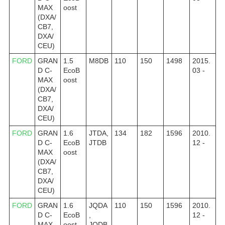
MAX
oost
(DXA/
CB7,
DXA/
CEU)
FORD
GRAN
1.5
M8DB
110
150
1498
2015.
D C-
EcoB
03 -
MAX
oost
(DXA/
CB7,
DXA/
CEU)
FORD
GRAN
1.6
JTDA,
134
182
1596
2010.
D C-
EcoB
JTDB
12 -
MAX
oost
(DXA/
CB7,
DXA/
CEU)
FORD
GRAN
1.6
JQDA
110
150
1596
2010.
D C-
EcoB
,
12 -
MAX
oost
JQDB