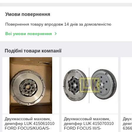
Умови повернення
Повернення товару впродовж 14 днів за домовленістю
Всі умови повернення
Подібні товари компанії
Двухмассовый маховик,
Двухмассовый маховик,
Двух
демпфер LUK 415061010
демпфер LUK 415070310
дем
FORD FOCUS/KUGA/S-
FORD FOCUS III/S-
636