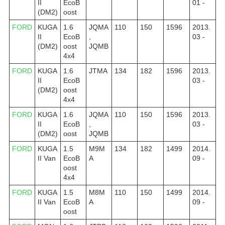
II
EcoB
01 -
(DM2)
oost
FORD
KUGA
1.6
JQMA
110
150
1596
2013.
II
EcoB
,
03 -
(DM2)
oost
JQMB
4x4
FORD
KUGA
1.6
JTMA
134
182
1596
2013.
II
EcoB
03 -
(DM2)
oost
4x4
FORD
KUGA
1.6
JQMA
110
150
1596
2013.
II
EcoB
,
03 -
(DM2)
oost
JQMB
FORD
KUGA
1.5
M9M
134
182
1499
2014.
II Van
EcoB
A
09 -
oost
4x4
FORD
KUGA
1.5
M8M
110
150
1499
2014.
II Van
EcoB
A
09 -
oost