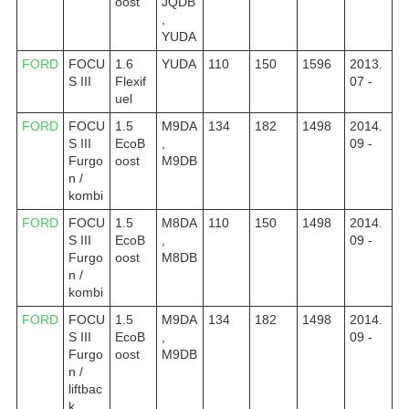
oost
JQDB
,
YUDA
FORD
FOCU
1.6
YUDA
110
150
1596
2013.
S III
Flexif
07 -
uel
FORD
FOCU
1.5
M9DA
134
182
1498
2014.
S III
EcoB
,
09 -
Furgo
oost
M9DB
n /
kombi
FORD
FOCU
1.5
M8DA
110
150
1498
2014.
S III
EcoB
,
09 -
Furgo
oost
M8DB
n /
kombi
FORD
FOCU
1.5
M9DA
134
182
1498
2014.
S III
EcoB
,
09 -
Furgo
oost
M9DB
n /
liftbac
k