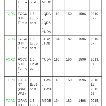
Turnie
oost
M8DB
r
FORD
FOCU
1.6
JQDA
110
150
1596
2010.
S III
EcoB
,
07 -
Turnie
oost
JQDB
r
,
YUDA
FORD
FOCU
1.6
JTDA,
134
182
1596
2010.
S III
EcoB
JTDB
07 -
Turnie
oost
r
FORD
FOCU
1.6
YUDA
110
150
1596
2013.
S III
Flexif
07 -
Turnie
uel
r
FORD
GALA
1.6
JTWA
118
160
1596
2010.
XY
EcoB
,
11 -
(WM,
oost
JTWB
2015.
WA6)
06
FORD
GRAN
1.5
M9DB
134
182
1498
2015.
D C-
EcoB
03 -