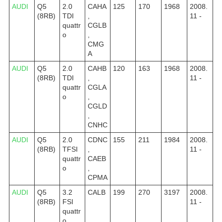
AUDI
Q5
2.0
CAHA
125
170
1968
2008.
(8RB)
TDI
,
11 -
quattr
CGLB
o
,
CMG
A
AUDI
Q5
2.0
CAHB
120
163
1968
2008.
(8RB)
TDI
,
11 -
quattr
CGLA
o
,
CGLD
,
CNHC
AUDI
Q5
2.0
CDNC
155
211
1984
2008.
(8RB)
TFSI
,
11 -
quattr
CAEB
o
,
CPMA
AUDI
Q5
3.2
CALB
199
270
3197
2008.
(8RB)
FSI
11 -
quattr
o