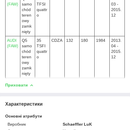
(FAW)
samo
TFSI
03 -
chód
quattr
2015.
teren
o
12
owy
zamk
nięty
AUDI
Q5
35
CDZA
132
180
1984
2013.
(FAW)
samo
TSFI
04 -
chód
quattr
2015.
teren
o
12
owy
zamk
nięty
Приховати
Характеристики
Основні атрибути
Виробник
Schaeffler LuK