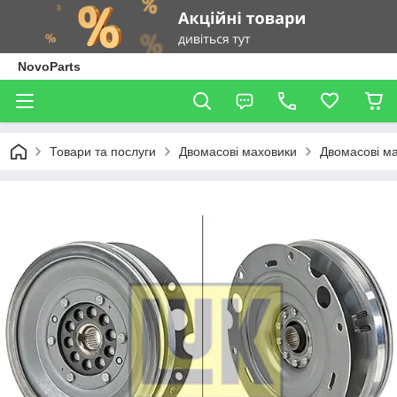
NovoParts
Товари та послуги
Двомасові маховики
Двомасові ма