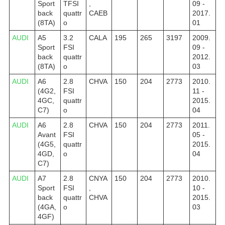
Sport
TFSI
,
09 -
back
quattr
CAEB
2017.
(8TA)
o
01
AUDI
A5
3.2
CALA
195
265
3197
2009.
Sport
FSI
09 -
back
quattr
2012.
(8TA)
o
03
AUDI
A6
2.8
CHVA
150
204
2773
2010.
(4G2,
FSI
11 -
4GC,
quattr
2015.
C7)
o
04
AUDI
A6
2.8
CHVA
150
204
2773
2011.
Avant
FSI
05 -
(4G5,
quattr
2015.
4GD,
o
04
C7)
AUDI
A7
2.8
CNYA
150
204
2773
2010.
Sport
FSI
,
10 -
back
quattr
CHVA
2015.
(4GA,
o
03
4GF)