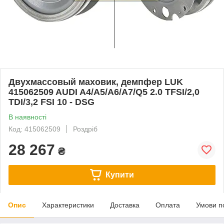
Двухмассовый маховик, демпфер LUK
415062509 AUDI A4/A5/A6/A7/Q5 2.0 TFSI/2,0
TDI/3,2 FSI 10 - DSG
В наявності
Код: 415062509
Роздріб
28 267
₴
Купити
Опис
Характеристики
Доставка
Оплата
Умови п