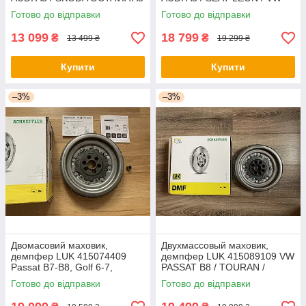
/ VW GOLF V / PASSAT B6 2.0
GOLF VI 1,6 TDI 11- (DSG7)
Готово до відправки
Готово до відправки
TDI DSG 6
13 099
18 799
₴
₴
13 499 ₴
19 299 ₴
Купити
Купити
–3%
–3%
Двомасовий маховик,
Двухмассовый маховик,
демпфер LUK 415074409
демпфер LUK 415089109 VW
Passat B7-B8, Golf 6-7,
PASSAT B8 / TOURAN /
Caddy, Octavia, Superb 2,0
SKODA SUPERB III 2,0 TDI
Готово до відправки
Готово до відправки
TDI DSG 6
140 кВт DSG 6