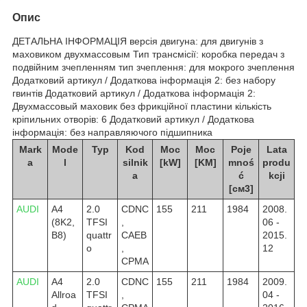
Опис
ДЕТАЛЬНА ІНФОРМАЦІЯ версія двигуна: для двигунів з
маховиком двухмассовым Тип трансмісії: коробка передач з
подвійним зчепленням тип зчеплення: для мокрого зчеплення
Додатковий артикул / Додаткова інформація 2: без набору
гвинтів Додатковий артикул / Додаткова інформація 2:
Двухмассовый маховик без фрикційної пластини кількість
кріпильних отворів: 6 Додатковий артикул / Додаткова
інформація: без направляючого підшипника
Mark
Mode
Typ
Kod
Moc
Moc
Poje
Lata
a
l
silnik
[kW]
[KM]
mnoś
produ
a
ć
kcji
[см3]
AUDI
A4
2.0
CDNC
155
211
1984
2008.
(8K2,
TFSI
,
06 -
B8)
quattr
CAEB
2015.
o
,
12
CPMA
AUDI
A4
2.0
CDNC
155
211
1984
2009.
Allroa
TFSI
,
04 -