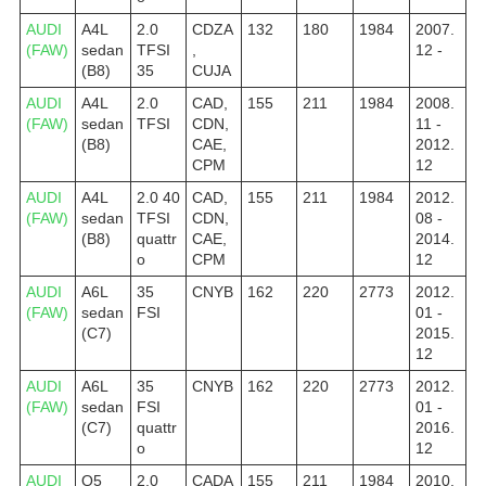
AUDI
A4L
2.0
CDZA
132
180
1984
2007.
(FAW)
sedan
TFSI
,
12 -
(B8)
35
CUJA
AUDI
A4L
2.0
CAD,
155
211
1984
2008.
(FAW)
sedan
TFSI
CDN,
11 -
(B8)
CAE,
2012.
CPM
12
AUDI
A4L
2.0 40
CAD,
155
211
1984
2012.
(FAW)
sedan
TFSI
CDN,
08 -
(B8)
quattr
CAE,
2014.
o
CPM
12
AUDI
A6L
35
CNYB
162
220
2773
2012.
(FAW)
sedan
FSI
01 -
(C7)
2015.
12
AUDI
A6L
35
CNYB
162
220
2773
2012.
(FAW)
sedan
FSI
01 -
(C7)
quattr
2016.
o
12
AUDI
Q5
2.0
CADA
155
211
1984
2010.