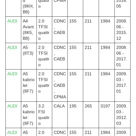
d
quattr
CPMA
2016.
(8KH,
o
05
B8)
AUDI
A4
2.0
CDNC
155
211
1984
2008.
Avant
TFSI
,
06 -
(8K5,
quattr
CAEB
2015.
B8)
o
12
AUDI
A5
2.0
CDNC
155
211
1984
2008.
(8T3)
TFSI
,
06 -
quattr
CAEB
2017.
o
01
AUDI
A5
2.0
CDNC
155
211
1984
2009.
kabrio
TFSI
,
03 -
let
quattr
CAEB
2017.
(8F7)
o
,
01
CPMA
AUDI
A5
3.2
CALA
195
265
3197
2009.
kabrio
FSI
03 -
let
quattr
2012.
(8F7)
o
03
AUDI
A5
2.0
CDNC
155
211
1984
2009.