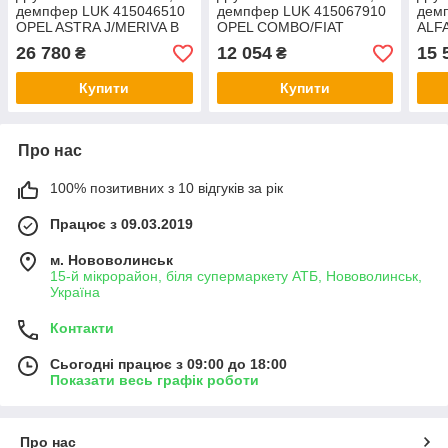
демпфер LUK 415046510
демпфер LUK 415067910
дем
OPEL ASTRA J/MERIVA B
OPEL COMBO/FIAT
ALFA
1,4 T 09-
500L/ALFA GIULIETTA 1,6
1,4 
26 780
12 054
15 
₴
₴
D 12-
Купити
Купити
Про нас
100% позитивних з 10 відгуків за рік
Працює з 09.03.2019
м. Нововолинськ
15-й мікрорайон, біля супермаркету АТБ, Нововолинськ,
Україна
Контакти
Сьогодні працює з 09:00 до 18:00
Показати весь графік роботи
Про нас