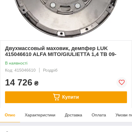
Двухмассовый маховик, демпфер LUK
415046610 ALFA MITO/GIULIETTA 1,4 TB 09-
В наявності
Код: 415046610
Роздріб
14 726
₴
Купити
Опис
Характеристики
Доставка
Оплата
Умови п