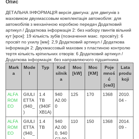
Опис
ДЕТАЛЬНА ІНФОРМАЦІЯ версія двигуна: для двигунів з
маховиком двухмассовым комплектація автомобіля: для
автомобілів з механічною коробкою передач Додатковий
артикул / Додаткова інформація 2: без набору гвинтів вільний
кут [крок]: 19 кількість зубів (позначення макс. просвіту): 6
просвіт по ухилу [мм]: 2,9 Додатковий артикул / Додаткова
інформація 2: Двухмассовый маховик з пластиною контролю
тертя кількість кріпильних отворів: 6 Додатковий артикул /
Додаткова інформація: без направляючого підшипника
Mark
Mode
Typ
Kod
Moc
Moc
Poje
Lata
a
l
silnik
[kW]
[KM]
mnoś
produ
a
ć
kcji
[см3]
ALFA
GIULI
1.4
940
125
170
1368
2010.
ROM
ETTA
TB
A2.00
04 -
EO
(940_
(940F
0
)
XB1A)
ALFA
GIULI
1.4
940
110
150
1368
2014.
ROM
ETTA
TB
A2.00
09 -
EO
(940_
0, 940
)
C2.00