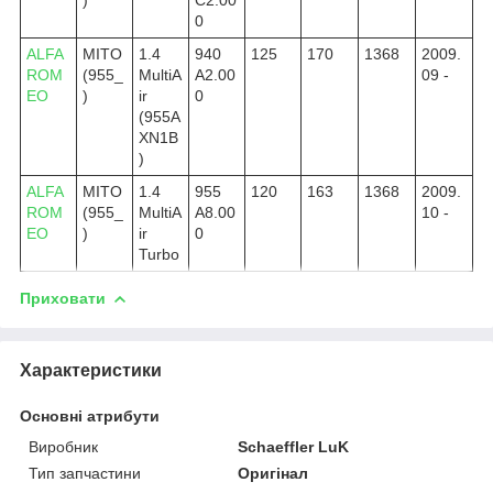
0
ALFA
MITO
1.4
940
125
170
1368
2009.
ROM
(955_
MultiA
A2.00
09 -
EO
)
ir
0
(955A
XN1B
)
ALFA
MITO
1.4
955
120
163
1368
2009.
ROM
(955_
MultiA
A8.00
10 -
EO
)
ir
0
Turbo
Приховати
Характеристики
Основні атрибути
Виробник
Schaeffler LuK
Тип запчастини
Оригінал