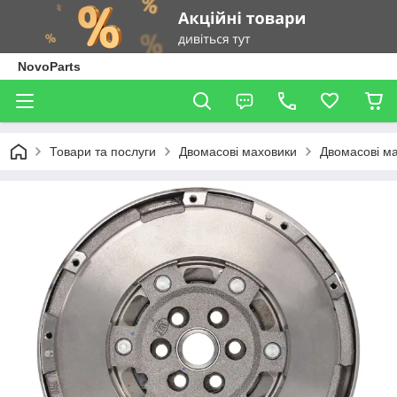
NovoParts
Товари та послуги
Двомасові маховики
Двомасові ма