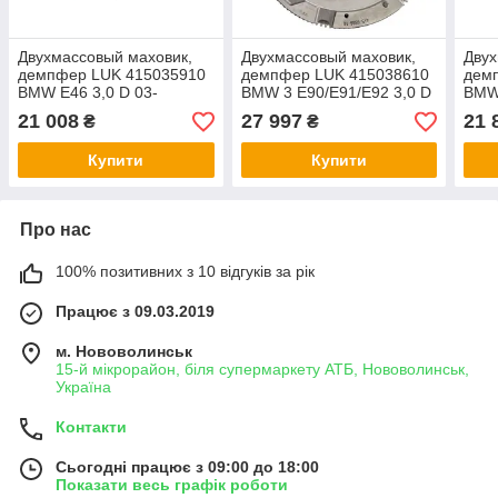
Двухмассовый маховик,
Двухмассовый маховик,
Двух
демпфер LUK 415035910
демпфер LUK 415038610
дем
BMW E46 3,0 D 03-
BMW 3 E90/E91/E92 3,0 D
BMW
05-
E81/
21 008
27 997
21 
₴
₴
D 05
Купити
Купити
Про нас
100% позитивних з 10 відгуків за рік
Працює з 09.03.2019
м. Нововолинськ
15-й мікрорайон, біля супермаркету АТБ, Нововолинськ,
Україна
Контакти
Сьогодні працює з 09:00 до 18:00
Показати весь графік роботи