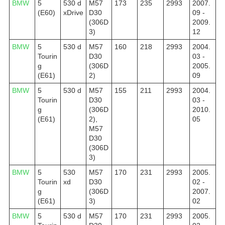
BMW
5
530 d
M57
173
235
2993
2007.
(E60)
xDrive
D30
09 -
(306D
2009.
3)
12
BMW
5
530 d
M57
160
218
2993
2004.
Tourin
D30
03 -
g
(306D
2005.
(E61)
2)
09
BMW
5
530 d
M57
155
211
2993
2004.
Tourin
D30
03 -
g
(306D
2010.
(E61)
2),
05
M57
D30
(306D
3)
BMW
5
530
M57
170
231
2993
2005.
Tourin
xd
D30
02 -
g
(306D
2007.
(E61)
3)
02
BMW
5
530 d
M57
170
231
2993
2005.