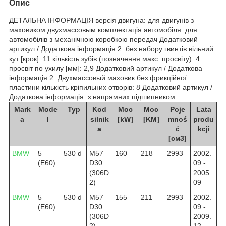
Опис
ДЕТАЛЬНА ІНФОРМАЦІЯ версія двигуна: для двигунів з
маховиком двухмассовым комплектація автомобіля: для
автомобілів з механічною коробкою передач Додатковий
артикул / Додаткова інформація 2: без набору гвинтів вільний
кут [крок]: 11 кількість зубів (позначення макс. просвіту): 4
просвіт по ухилу [мм]: 2,9 Додатковий артикул / Додаткова
інформація 2: Двухмассовый маховик без фрикційної
пластини кількість кріпильних отворів: 8 Додатковий артикул /
Додаткова інформація: з напрямних підшипником
Mark
Mode
Typ
Kod
Moc
Moc
Poje
Lata
a
l
silnik
[kW]
[KM]
mnoś
produ
a
ć
kcji
[см3]
BMW
5
530 d
M57
160
218
2993
2002.
(E60)
D30
09 -
(306D
2005.
2)
09
BMW
5
530 d
M57
155
211
2993
2002.
(E60)
D30
09 -
(306D
2009.
2),
12