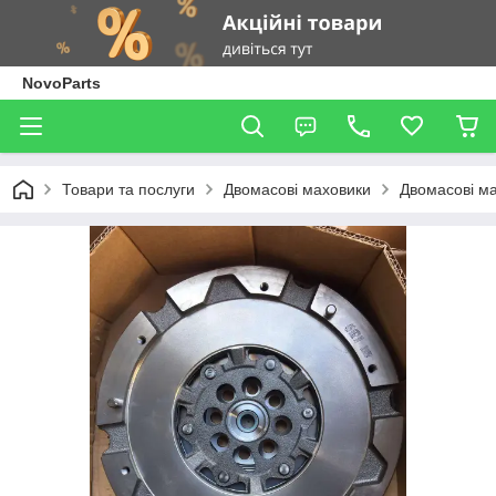
NovoParts
Товари та послуги
Двомасові маховики
Двомасові м