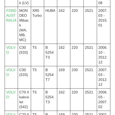
k (LV)
08
FORD
MON
XR5
HUBA
162
220
2521
2007.
AUST
DEO
Turbo
03 -
RALIA
liftbac
2015.
k
01
(MA,
MB,
MC)
VOLV
C30
T5
B
162
220
2521
2006.
O
(533)
5254
10 -
T3
2012.
12
VOLV
C30
T5
B
169
230
2521
2007.
O
(533)
5254
03 -
T7
2012.
12
VOLV
C70 II
T5
B
162
220
2521
2006.
O
kabrio
5254
03 -
let
T3
2007.
(542)
02
VOLV
C70 II
T5
B
169
230
2521
2007.