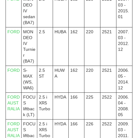
DEO
03 -
IV
2015.
sedan
01
(BA7)
FORD
MON
2.5
HUBA
162
220
2521
2007.
DEO
03 -
IV
2012.
Turnie
12
r
(BA7)
FORD
S-
2.5
HUW
162
220
2521
2006.
MAX
ST
A
05 -
(WS,
2014.
WA6)
12
FORD
FOCU
2.5 i
HYDA
166
225
2522
2006.
AUST
S
XR5
04 -
RALIA
liftbac
Turbo
2008.
k (LT)
05
FORD
FOCU
2.5 i
HYDA
166
226
2522
2009.
AUST
S
XR5
03 -
RALIA
liftbac
Turbo
2011.