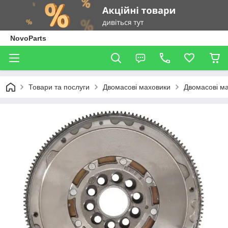
NovoParts
Товари та послуги
Двомасові маховики
Двомасові м