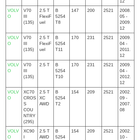
12
VOLV
V70
2.5 T
B
147
200
2521
2008.
O
III
FlexiF
5254
05 -
(135)
uel
T8
2009.
12
VOLV
V70
2.5 T
B
170
231
2521
2009.
O
III
FlexiF
5254
04 -
(135)
uel
T11
2011.
12
VOLV
V70
2.5 T
B
170
231
2521
2009.
O
III
5254
04 -
(135)
T10
2012.
12
VOLV
XC70
2.5 T
B
154
209
2521
2002.
O
CROS
XC
5254
09 -
S
AWD
T2
2007.
COU
08
NTRY
(295)
VOLV
XC90
2.5 T
B
154
209
2521
2002.
O
I
AWD
5254
10 -