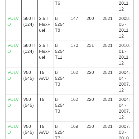
T6
2011.
12
VOLV
S80 II
2.5 T
B
147
200
2521
2008.
O
(124)
FlexF
5254
05 -
uel
T8
2011.
12
VOLV
S80 II
2.5 T
B
170
231
2521
2010.
O
(124)
FlexF
5254
01 -
uel
T11
2011.
12
VOLV
V50
T5
B
162
220
2521
2004.
O
(545)
AWD
5254
04 -
T3
2007.
12
VOLV
V50
T5
B
162
220
2521
2004.
O
(545)
5254
04 -
T3
2007.
12
VOLV
V50
T5
B
169
230
2521
2007.
O
(545)
AWD
5254
03 -
T7
2010.