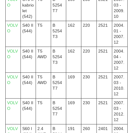
O
kabrio
5254
03 -
let
T7
2009.
(542)
10
VOLV
S40 II
T5
B
162
220
2521
2004.
O
(544)
5254
01 -
T3
2007.
12
VOLV
S40 II
T5
B
162
220
2521
2004.
O
(544)
AWD
5254
04 -
T3
2007.
12
VOLV
S40 II
T5
B
169
230
2521
2007.
O
(544)
AWD
5254
03 -
T7
2010.
12
VOLV
S40 II
T5
B
169
230
2521
2007.
O
(544)
5254
03 -
T7
2012.
12
VOLV
S60 I
2.4
B
191
260
2401
2004.