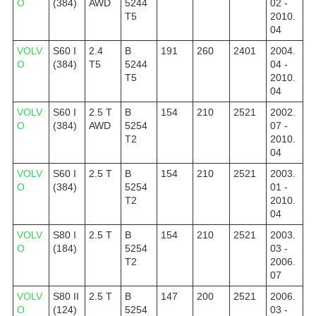
O
(384)
AWD
5244
02 -
T5
2010.
04
VOLV
S60 I
2.4
B
191
260
2401
2004.
O
(384)
T5
5244
04 -
T5
2010.
04
VOLV
S60 I
2.5 T
B
154
210
2521
2002.
O
(384)
AWD
5254
07 -
T2
2010.
04
VOLV
S60 I
2.5 T
B
154
210
2521
2003.
O
(384)
5254
01 -
T2
2010.
04
VOLV
S80 I
2.5 T
B
154
210
2521
2003.
O
(184)
5254
03 -
T2
2006.
07
VOLV
S80 II
2.5 T
B
147
200
2521
2006.
O
(124)
5254
03 -