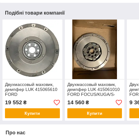
Подібні товари компанії
Двухмассовый маховик,
Двухмассовый маховик,
Двух
демпфер LUK 415065610
демпфер LUK 415061010
дем
FORD
FORD FOCUS/KUGA/S-
FORD
GALAXY/MONDEO/S-
MAX/MONDEO 2,0 TDCI
MAX
19 552
14 560
9 3
₴
₴
MAX/FOCUS ECOBOOST
11-
ECO
1,6 11-
Купити
Купити
Про нас