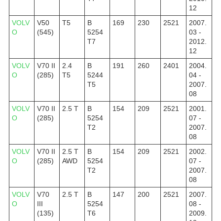
12
VOLV
V50
T5
B
169
230
2521
2007.
O
(545)
5254
03 -
T7
2012.
12
VOLV
V70 II
2.4
B
191
260
2401
2004.
O
(285)
T5
5244
04 -
T5
2007.
08
VOLV
V70 II
2.5 T
B
154
209
2521
2001.
O
(285)
5254
07 -
T2
2007.
08
VOLV
V70 II
2.5 T
B
154
209
2521
2002.
O
(285)
AWD
5254
07 -
T2
2007.
08
VOLV
V70
2.5 T
B
147
200
2521
2007.
O
III
5254
08 -
(135)
T6
2009.