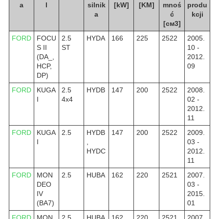
a
l
silnik
[kW]
[KM]
mnoś
produ
a
ć
kcji
[см3]
FORD
FOCU
2.5
HYDA
166
225
2522
2005.
S II
ST
10 -
(DA_,
2012.
HCP,
09
DP)
FORD
KUGA
2.5
HYDB
147
200
2522
2008.
I
4x4
02 -
2012.
11
FORD
KUGA
2.5
HYDB
147
200
2522
2009.
I
,
03 -
HYDC
2012.
11
FORD
MON
2.5
HUBA
162
220
2521
2007.
DEO
03 -
IV
2015.
(BA7)
01
FORD
MON
2.5
HUBA
162
220
2521
2007.