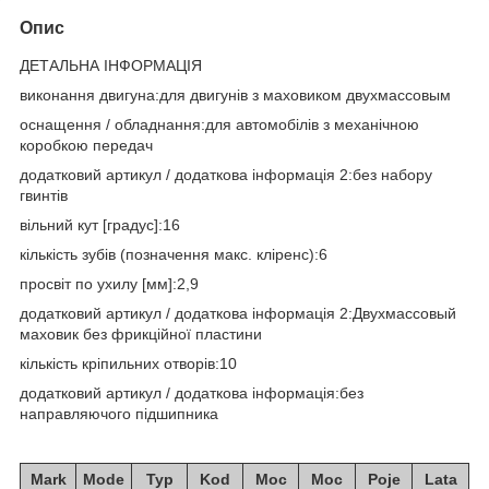
Опис
ДЕТАЛЬНА ІНФОРМАЦІЯ
виконання двигуна:для двигунів з маховиком двухмассовым
оснащення / обладнання:для автомобілів з механічною
коробкою передач
додатковий артикул / додаткова інформація 2:без набору
гвинтів
вільний кут [градус]:16
кількість зубів (позначення макс. кліренс):6
просвіт по ухилу [мм]:2,9
додатковий артикул / додаткова інформація 2:Двухмассовый
маховик без фрикційної пластини
кількість кріпильних отворів:10
додатковий артикул / додаткова інформація:без
направляючого підшипника
Mark
Mode
Typ
Kod
Moc
Moc
Poje
Lata