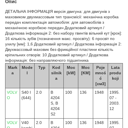
Опис
ДЕТАЛЬНА ІНФОРМАЦІЯ версія двигуна: для двигунів з
маховиком двухмассовым тип трансмісії: механічна коробка
передач комплектація автомобіля: для автомобілів з
механічною коробкою передач Додатковий артикул /
Додаткова інформація 2: без набору гвинтів вільний кут [крок]:
16 кількість зубів (позначення макс. просвіту): 6 просвіт по
ухилу [мм]: 1,6 Додатковий артикул / Додаткова інформація 2:
Двухмассовый маховик без фрикційної пластини кількість
кріпильних отворів: 10 Додатковий артикул / Додаткова
інформація: без направляючого підшипника
Mark
Mode
Typ
Kod
Moc
Moc
Poje
Lata
a
l
silnik
[kW]
[KM]
mnoś
produ
a
ć
kcji
[см3]
VOLV
S40 I
2.0
B
100
136
1948
1995.
O
(644)
4204
07 -
S, B
2003.
4204
12
S2
VOLV
V40
2.0
B
100
136
1948
1995.
O
kombi
4204
07 -