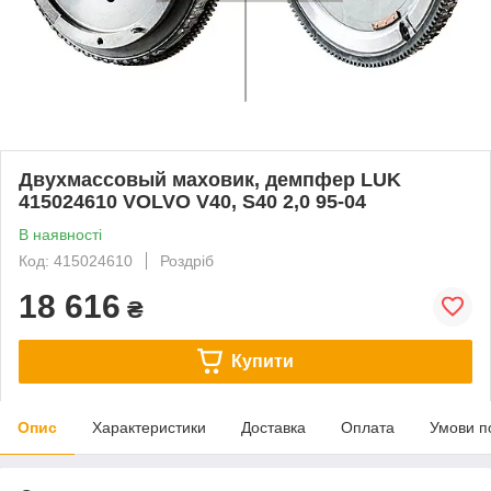
Двухмассовый маховик, демпфер LUK
415024610 VOLVO V40, S40 2,0 95-04
В наявності
Код: 415024610
Роздріб
18 616
₴
Купити
Опис
Характеристики
Доставка
Оплата
Умови п