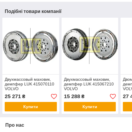
Подібні товари компанії
Двухмассовый маховик,
Двухмассовый маховик,
Двом
демпфер LUK 415070110
демпфер LUK 415067210
дем
VOLVO
VOLVO
VOLV
S60/V60/XC60/XC70 D4/D5
V60/S80/XC60/XC70 D3/D4
S60 
25 271
15 288
27 
₴
₴
13-
12-
Купити
Купити
Про нас