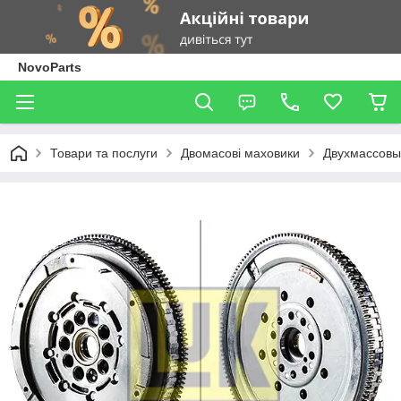
NovoParts
Товари та послуги
Двомасові маховики
Двухмассовы